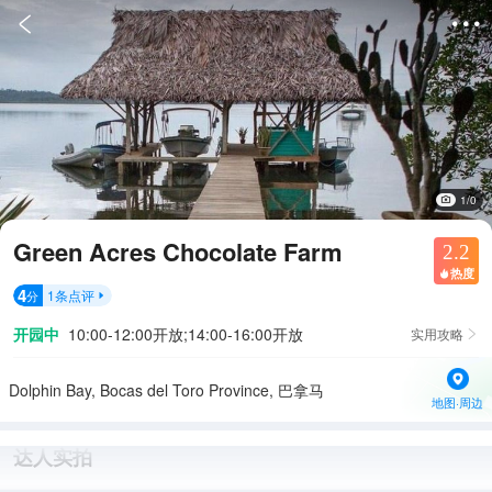


1/0
Green Acres Chocolate Farm
2.2
热度

4
1
条点评
分

开园中
10:00-12:00开放;14:00-16:00开放
实用攻略

Dolphin Bay, Bocas del Toro Province, 巴拿马
地图·周边
达人实拍