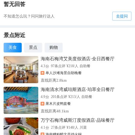
暂无回答
不知道怎么玩？问问旅行达人
去提问
景点附近
美食
景点
购物
海南石梅湾艾美度假酒店·全日西餐厅
分
4.3
97
条点评
¥
218
/人
自助餐
单人沙滩海景自助晚餐
直线距离2.8km
海南清水湾威珀斯酒店·珀萃全日餐厅
分
4.9
201
条点评
¥
213
/人
自助餐
果木片皮鸭套餐
直线距离48.1km
万宁石梅湾威斯汀度假酒店·品味餐厅
分
4.1
27
条点评
¥
148
/人
川菜
海南糟粕醋文昌鸡火锅