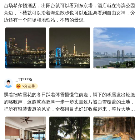
台场希尔顿酒店，出阳台就可以看到东京塔，酒店就在海滨公园
旁边，下楼就可以沿着海边散步也可以近距离看到自由女神，旁
边还有一个商场和地铁站，不错的景观。
5
+
_TI***8t
5分
超棒
飘着细软雪花的冬日踩着薄雪慢慢往前走，脚下的积雪发出轻脆
的咯吱声，这趟就靠双脚一步一步丈量这片被白雪覆盖的土地，
把所有银装素裹的风光，全都用目光好好收藏起来，整片大地都
被白雪盖上了一层柔软的白毯，路边的树木挂满了晶莹的雾凇，
风一吹就有细碎的雪沫从枝头飘落下来，落在脸上凉丝丝的，空
气里满是清冽的冷香，吸一口整个肺都变得清爽起来，沿着山间
的步道慢慢往前走，远处的山峦全变成了纯白色，和蓝天连成一