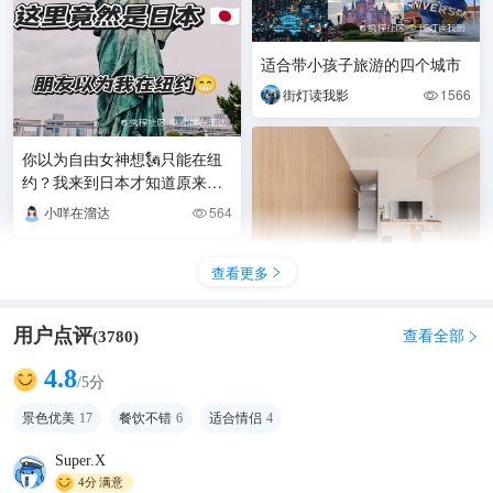
适合带小孩子旅游的四个城市
街灯读我影
1566

你以为自由女神想🗽只能在纽
约？我来到日本才知道原来也
有🈶
小咩在溜达
564

查看更多

东京台场双人住人均100+！干
用户点评
查看全部
(
3780
)

净舒适性价比高✨
火火游古城🏛️
180
4.8

/5分
景色优美
17
餐饮不错
6
适合情侣
4
Super.X
4分
满意