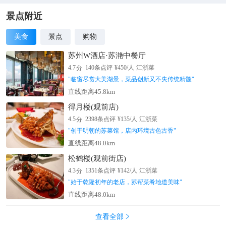
与雨韵交织，在文本间安放身心；也可以坐在屋顶的咖啡馆里，
景，爱拍夜景的你自然也不容错过。众多的休闲购物中心也坐落
看着满城灯火渐次亮起，感受那种庄重又生动的浪漫。当夜幕降
在台场，如AquaCity、狄克斯、调色板城、DiverCity等，令人目
景点附近
临，悠扬的古老乐曲从老人布满岁月痕迹的指尖缓缓流出，那种
不暇接。AquaCity与台场海滨公园相邻，除了商铺繁多、影院视
美食
景点
购物
跨越时空的共鸣让我瞬间热泪盈眶，原来旅行的意义，就在于这
听设备先进外，这里还是临海区域大的美食集合地，日式、西
种不断发现、不断感动的过程。
式、中式、意式等餐厅数不胜数。狄克斯里有台场一丁目商店
苏州W酒店·苏滟中餐厅
街，怀旧气息浓厚，可以在此挑选特产；有超萌的章鱼烧博物
分
4.7
140
条点评
¥
450
/人
江浙菜
馆，可以吃到味道正宗的章鱼烧；有世嘉欢乐城，各种大型游乐
"
临窗尽赏大美湖景，菜品创新又不失传统精髓
"
设施令人直呼过瘾；还有杜莎夫人蜡像馆，可以和知名日本艺人
直线距离45.8km
及世界名人蜡像合影，入场券2000日元。调色板城里的维纳斯城
得月楼(观前店)
堡是一座主题公园型商场，堪称年轻女孩们的购物天堂。附近还
分
有一个大摩天轮，在上面可以俯瞰台场海滨景致，浪漫无比。
4.5
2398
条点评
¥
135
/人
江浙菜
DiverCity购物广场前耸立着巨大的1:1机动战士高达模型，成为
"
创于明朝的苏菜馆，店内环境古色古香
"
了台场的又一个地标。购物广场7楼还有“高达前
直线距离48.0km
线”（GundamFrontTokyo）展区，吸引了很多慕名而来的动漫
松鹤楼(观前街店)
迷，入场券1200日元。此外，台场还有很多值得参观的场馆，让
分
4.3
1351
条点评
¥
142
/人
江浙菜
你在玩乐之余还能开拓视野，很有意思。去富士电视台总部大
"
始于乾隆初年的老店，苏帮菜肴地道美味
"
楼，可以参观摄影棚、与热播节目的道具合影留念，在球型瞭望
直线距离48.0km
室一览东京全景，还能在海贼王主题餐厅里吃上一顿。如果你喜
欢汽车，可以去丰田汽车馆；对科技感兴趣，可以去船舶科学
查看全部

馆、日本科学未来馆，甚至还有东京松下中心、索尼探梦科技馆