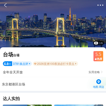


1/0
台场
5.5
台場
热度

4.8
3781
条点评
2026亚洲100夜游必打卡景点
分


全年全天开放
实用攻略

东京都港区台场
地图·周边
达人实拍