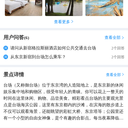
片，像走进了一个童话般的冰雪世界，几个当地的孩童在雪地上
打雪仗，笑闹的声音在空旷的山野里传得很远，路边卖热饮的大
爷热情地招呼过去，递过来一杯刚煮好的红糖姜茶，热乎乎的姜
查看更多

茶喝下去，从舌尖暖到了脚底，连手脚的冰凉都瞬间消散，大爷
还指着不远处的山谷，说那边的雾凇长得最厚，阳光一出来就会
用户问答
闪着钻石一样的光，继续沿着步道慢慢往前走，脚边的雪地上留
查看全部
(
6
)

着各种小动物的脚印，像一串串独特的小画面，特别有意思，中
请问从新宿格拉斯丽酒店如何公共交通去台场
2个回答
途在山脚下的农家院里停下，吃了一顿热乎乎的本地特色火锅，
从东京新宿到台场怎么乘车？
热气腾腾的锅里满是新鲜的食材，吃完全身都暖融融的，直到夕
2个回答
阳把白雪染成淡淡的粉红色，站在空地上看雪花慢慢飘下来，手
里还留着姜茶的余温，忽然明白用脚步亲身走过的雪地，能摸到
景点详情
查看全部

冬日最纯粹的浪漫，口袋里装着的那块形状独特的冰碴，就是冬
天送给你的最纯净的纪念 ❄️。抛开所有繁琐的行程规划，向着这
台场（又称御台场）位于东京湾的人造陆地上，是东京新的休闲
座充满烟火气的古城全速前进，就像是赴一场迟到了许久的温柔
娱乐集中地和购物区，很受年轻人的青睐。你可以花上一整天的
约会。这里的每一寸土地都充满了故事，从金戈铁马的岁月到如
时间在这里休闲、购物、品尝美食。精彩看点台场的主要观光景
今繁华安宁的市井，历史的脉络清晰可见。我穿行在那些没有围
点是台场海滨公园，这里有东京都内的沙滩，在滨海的散步道上
墙的街巷里，看着东边的屋檐把影子打在石板上，又看着西边的
不仅可以观看海景，还能眺望的彩虹大桥、东京塔等；公园里还
屋檐得寸进尺地将阴影拉长，光影的流转间，是岁月最真实的独
有一个小型的自由女神像，是个有趣的合影点。每当夜幕降临，
白。在这里，你可以随时停下来，走进一家安静的书店，让墨香
台场绚丽的都市风光更加招人喜爱，是很多日剧中经常出现的场