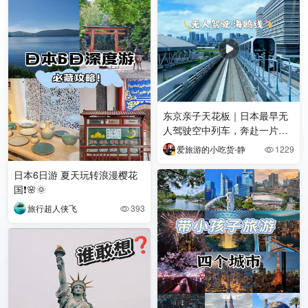
东京亲子天花板｜日本最早无
人驾驶空中列车，奔赴一片治
愈蔚蓝！
爱旅游的小吃货-静
1229

日本6日游 夏天玩转浪漫樱花
国❗🌸🌞
旅行超人侠飞
393
