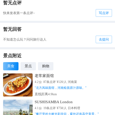
暂无点评
快来发表第一条点评~
写点评
暂无回答
不知道怎么玩？问问旅行达人
去提问
景点附近
美食
景点
购物
老常家面馆
分
4.2
87
条点评
¥
120
/人
河南菜
"
北方风味面馆，河南烩面原汁原味。
"
直线距离4.9km
SUSHISAMBA London
分
4.1
19
条点评
¥
758
/人
日本料理
"
餐厅里的大树光彩夺目，窗外还有高空美景。
"