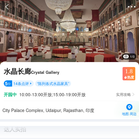


1/0
水晶长廊
1.8
Crystal Gallery
热度

5
14
条点评
“
陈列各式水晶家具
”
分

开园中
10:00-13:00开放;15:00-19:00开放
实用攻略

City Palace Complex, Udaipur, Rajasthan, 印度 ‎
地图·周边
达人实拍