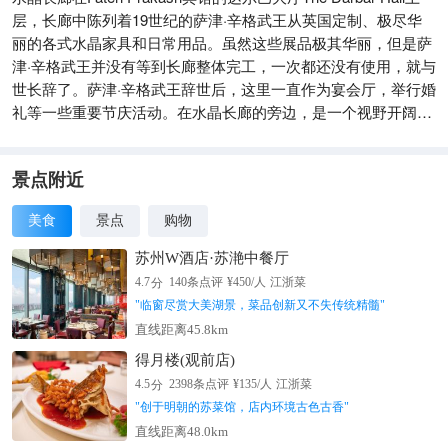
层，长廊中陈列着19世纪的萨津·辛格武王从英国定制、极尽华
丽的各式水晶家具和日常用品。虽然这些展品极其华丽，但是萨
津·辛格武王并没有等到长廊整体完工，一次都还没有使用，就与
世长辞了。萨津·辛格武王辞世后，这里一直作为宴会厅，举行婚
礼等一些重要节庆活动。在水晶长廊的旁边，是一个视野开阔、
邻近宫殿池塘的餐厅画廊餐厅(Gallery Restaurant)。
景点附近
美食
景点
购物
苏州W酒店·苏滟中餐厅
分
4.7
140
条点评
¥
450
/人
江浙菜
"
临窗尽赏大美湖景，菜品创新又不失传统精髓
"
直线距离45.8km
得月楼(观前店)
分
4.5
2398
条点评
¥
135
/人
江浙菜
"
创于明朝的苏菜馆，店内环境古色古香
"
直线距离48.0km