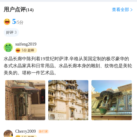
用户点评
查看全部
(
14
)

5
/5分
好评
3
suifeng2019
5分
超棒
水晶长廊中陈列着19世纪时萨津.辛格从英国定制的极尽豪华的
各式水晶家具和日常用品。水晶长廊本身的雕刻、纹饰也是美轮
美奂的。堪称一件艺术品。
Cherry2009
旅行家