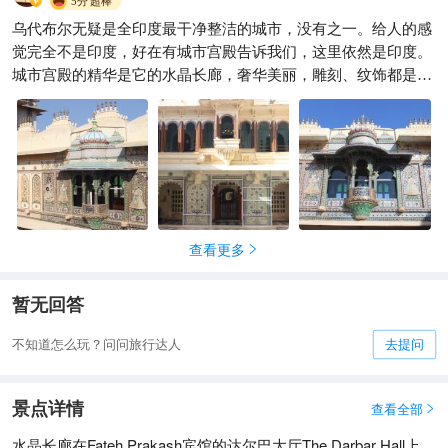
5分
超棒
乌代布尔无疑是全印度最干净整洁的城市，没有之一。给人的感
觉完全不是印度，好在有城市宫殿告诉我们，这里依然是印度。
城市宫殿的精华是它的水晶长廊，奢华美丽，雕刻、纹饰都是美
轮美奂。
查看更多

暂无回答
不知道怎么玩？问问旅行达人
去提问
景点详情
查看全部

水晶长廊在Fateh Prakash宾馆的达尔巴大厅The Darbar Hall上