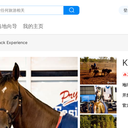
登
当地向导
我的主页
ack Experience
K
󰺂
地
开
官