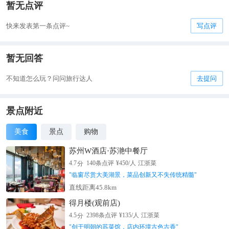
暂无点评
快来发表第一条点评~
写点评
暂无回答
不知道怎么玩？问问旅行达人
去提问
景点附近
美食
景点
购物
苏州W酒店·苏滟中餐厅
分
4.7
140
条点评
¥
450
/人
江浙菜
"
临窗尽赏大美湖景，菜品创新又不失传统精髓
"
直线距离45.8km
得月楼(观前店)
分
4.5
2398
条点评
¥
135
/人
江浙菜
"
创于明朝的苏菜馆，店内环境古色古香
"