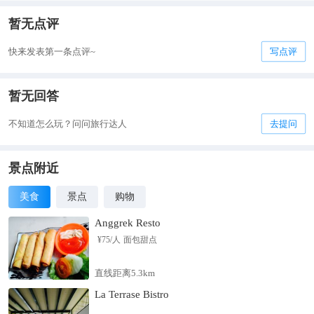
暂无点评
快来发表第一条点评~
写点评
暂无回答
不知道怎么玩？问问旅行达人
去提问
景点附近
美食
景点
购物
Anggrek Resto
¥
75
/人
面包甜点
直线距离5.3km
La Terrase Bistro