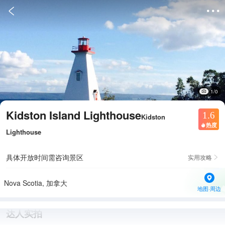


1/0
Kidston Island Lighthouse
1.6
Kidston
热度

Lighthouse
具体开放时间需咨询景区
实用攻略

Nova Scotia, 加拿大
地图·周边
达人实拍