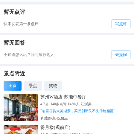
暂无点评
快来发表第一条点评~
写点评
暂无回答
不知道怎么玩？问问旅行达人
去提问
景点附近
美食
景点
购物
苏州W酒店·苏滟中餐厅
分
4.7
140
条点评
¥
450
/人
江浙菜
"
临窗尽赏大美湖景，菜品创新又不失传统精髓
"
直线距离45.8km
得月楼(观前店)