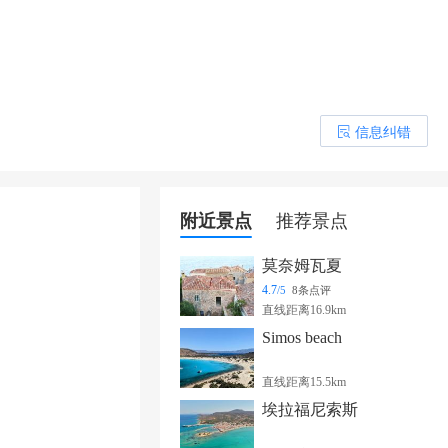
信息纠错
󰎒
附近景点
推荐景点
莫奈姆瓦夏
4.7
/5
8条点评
直线距离16.9km
Simos beach
直线距离15.5km
埃拉福尼索斯