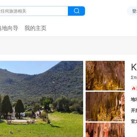
登
当地向导
我的主页
K
Σπ
󰺂
地
开
官