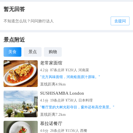
暂无回答
不知道怎么玩？问问旅行达人
去提问
景点附近
美食
景点
购物
老常家面馆
分
4.2
87
条点评
¥
120
/人
河南菜
"
北方风味面馆，河南烩面原汁原味。
"
直线距离4.9km
SUSHISAMBA London
分
4.1
19
条点评
¥
758
/人
日本料理
"
餐厅里的大树光彩夺目，窗外还有高空美景。
"
直线距离7.2km
慕拉诺餐厅
分
4.6
26
条点评
¥
1156
/人
西餐