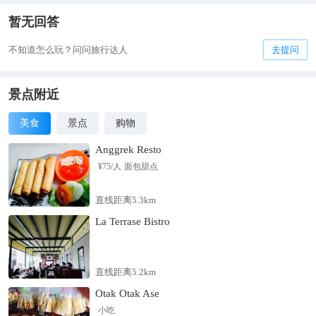
暂无回答
不知道怎么玩？问问旅行达人
去提问
景点附近
美食
景点
购物
Anggrek Resto
¥
75
/人
面包甜点
直线距离5.3km
La Terrase Bistro
直线距离5.2km
Otak Otak Ase
小吃