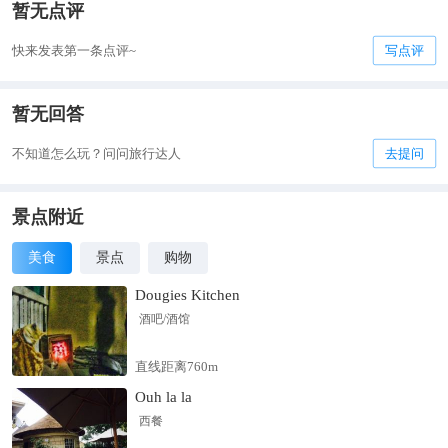
暂无点评
快来发表第一条点评~
写点评
暂无回答
不知道怎么玩？问问旅行达人
去提问
景点附近
美食
景点
购物
Dougies Kitchen
酒吧/酒馆
直线距离760m
Ouh la la
西餐