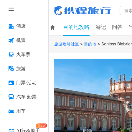
酒店
目的地攻略
游记
问答
机票
>
>
Schloss Biebric
旅游攻略社区
目的地
火车票
旅游
门票·活动
汽车·船票
用车
NEW
AI行程助手