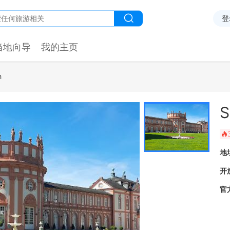
登
当地向导
我的主页
h
S
󰺂
地
开
官