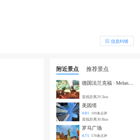
信息纠错
󰎒
附近景点
推荐景点
德国法兰克福 · Melanie Martinez《HADES: THE SACRIFICE》巡演
直线距离29.3km
美因塔
4.6
/5
100条点评
直线距离30.8km
罗马广场
4.7
/5
578条点评