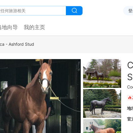
登
当地向导
我的主页
ca - Ashford Stud
C
S
Co
󰺂
地
官