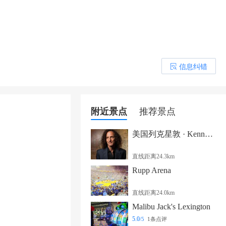
信息纠错
󰎒
附近景点
推荐景点
美国列克星敦 · Kenny G 巡演
直线距离24.3km
Rupp Arena
直线距离24.0km
Malibu Jack's Lexington
5.0
/5
1条点评