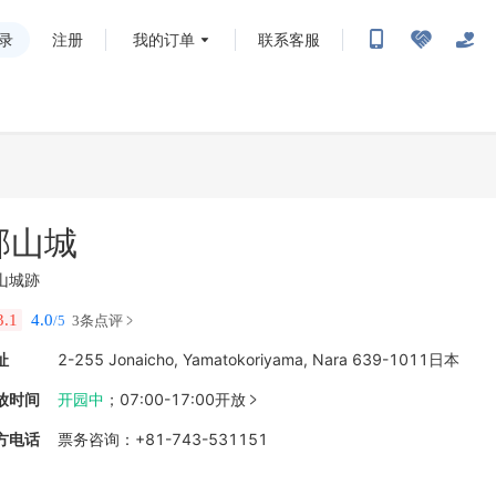
录
注册
我的订单
联系客服
郡山城
山城跡
3.1
4.0
/5
3条点评
址
2-255 Jonaicho, Yamatokoriyama, Nara 639-1011日本
放时间
开园中
；
07:00-17:00开放

方电话
票务咨询
：
+81-743-531151