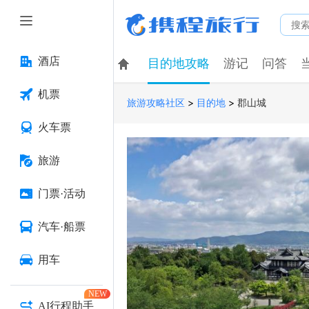
酒店
目的地攻略
游记
问答
机票
>
>
郡山城
旅游攻略社区
目的地
火车票
旅游
门票·活动
汽车·船票
用车
NEW
AI行程助手