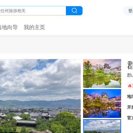
登
当地向导
我的主页
郡
󰺂
地
开
官