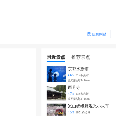
信息纠错
󰎒
附近景点
推荐景点
京都水族馆
4.6
/5
217条点评
直线距离37.6km
西芳寺
4.7
/5
133条点评
直线距离39.0km
岚山嵯峨野观光小火车
4.5
/5
1851条点评