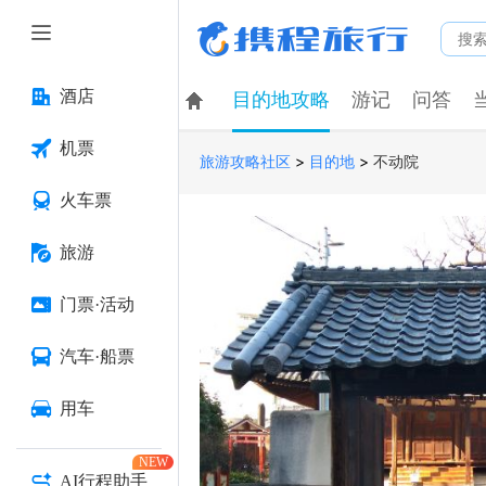
酒店
目的地攻略
游记
问答
机票
>
>
不动院
旅游攻略社区
目的地
火车票
旅游
门票·活动
汽车·船票
用车
NEW
AI行程助手