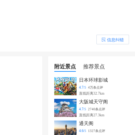
信息纠错
󰎒
附近景点
推荐景点
日本环球影城
4.7
/5
4万条点评
直线距离32.7km
大阪城天守阁
4.7
/5
2740条点评
直线距离27.3km
通天阁
4.6
/5
1327条点评