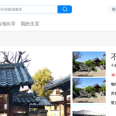
登
当地向导
我的主页
不
󰺂
地
开
官