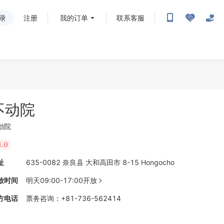
录
注册
我的订单
联系客服
不动院
動院
1.0
址
635-0082 奈良县 大和高田市 8-15 Hongocho
放时间
明天09:00-17:00开放

方电话
票务咨询
：
+81-736-562414