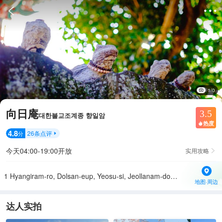


1/0
向日庵
3.5
대한불교조계종 향일암
热度

4.8
26
条点评
分

今天04:00-19:00开放
实用攻略

1 Hyangiram-ro, Dolsan-eup, Yeosu-si, Jeollanam-do, 韩国
地图·周边
达人实拍