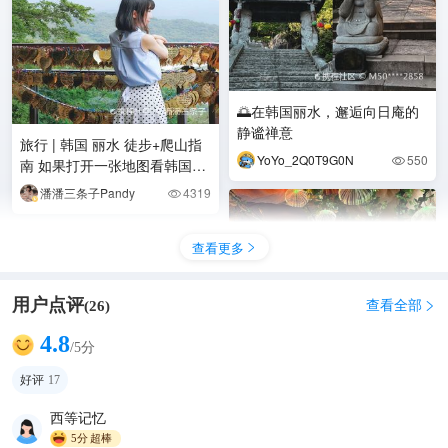
🌅在韩国丽水，邂逅向日庵的
静谧禅意
旅行 | 韩国 丽水 徒步+爬山指
YoYo_2Q0T9G0N
550

南 如果打开一张地图看韩国丽
水这座城市，会发现都是山山
潘潘三条子Pandy
4319

水水交错在
查看更多

用户点评
查看全部
(
26
)

4.8
/5分
好评
17
韩国丽水，2025最新保姆级攻
西等记忆
略，刷爆朋友圈的打卡地！
5分
超棒