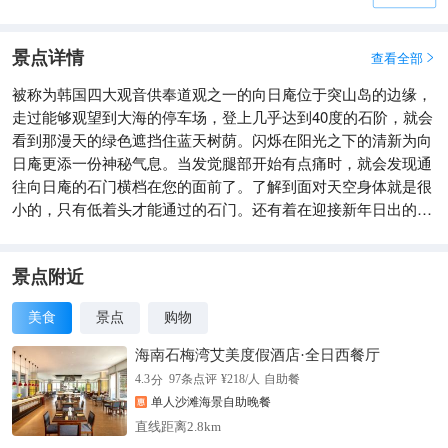
景点详情
查看全部

被称为韩国四大观音供奉道观之一的向日庵位于突山岛的边缘，
走过能够观望到大海的停车场，登上几乎达到40度的石阶，就会
看到那漫天的绿色遮挡住蓝天树荫。闪烁在阳光之下的清新为向
日庵更添一份神秘气息。当发觉腿部开始有点痛时，就会发现通
往向日庵的石门横档在您的面前了。了解到面对天空身体就是很
小的，只有低着头才能通过的石门。还有着在迎接新年日出的道
路上走得越深才能学到谦逊的一说。
景点附近
美食
景点
购物
海南石梅湾艾美度假酒店·全日西餐厅
分
4.3
97
条点评
¥
218
/人
自助餐
单人沙滩海景自助晚餐
直线距离2.8km