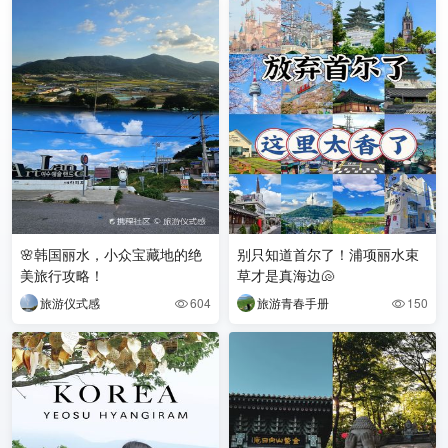
🌸韩国丽水，小众宝藏地的绝
别只知道首尔了！浦项丽水束
美旅行攻略！
草才是真海边🐚
旅游仪式感
604
旅游青春手册
150

