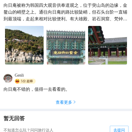
仙仙爱游玩
869
向日庵被称为韩国四大观音供奉道观之，位于突山岛的边缘，金

鳌山的峭壁之上。通往向日庵的路比较陡峭，但石头台阶一直铺
到最顶端，走起来相对比较便利。有大雄殿、岩石洞窟、梵钟、
药水台等景观！向日庵还是观赏日出和日落的好去处。
Genli
5分
超棒
向日庵不错的，值得一去看看的。
查看更多

暂无回答
不知道怎么玩？问问旅行达人
去提问