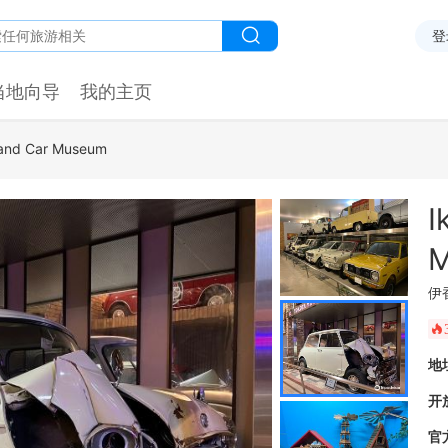
登
当地向导
我的主页
l and Car Museum
I
M
伊
󰺂
地
开
官