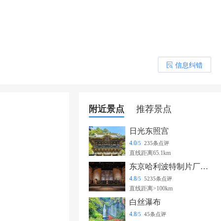
信息纠错
󰎒
附近景点
推荐景点
日光东照宫
4.0
/5
235条点评
直线距离65.1km
东京哈利波特制片厂之旅
4.8
/5
5235条点评
直线距离>100km
白丝瀑布
4.8
/5
45条点评