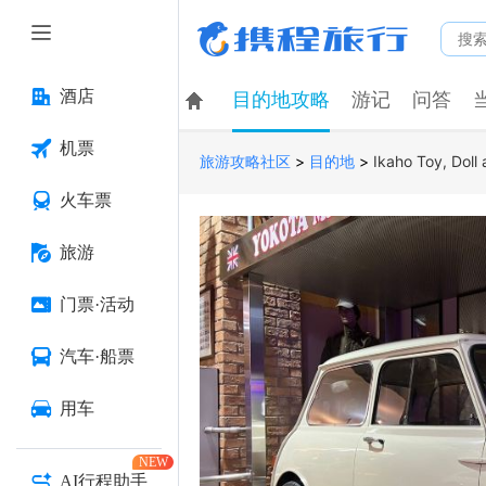
酒店
目的地攻略
游记
问答
机票
>
>
Ikaho Toy, Dol
旅游攻略社区
目的地
火车票
旅游
门票·活动
汽车·船票
用车
NEW
AI行程助手