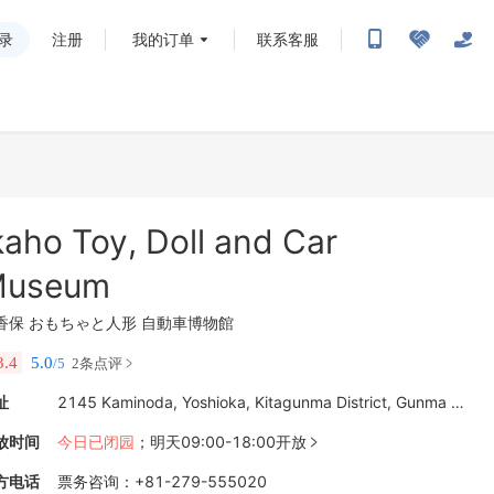
录
注册
我的订单
联系客服
kaho Toy, Doll and Car
useum
香保 おもちゃと人形 自動車博物館
3.4
5.0
/5
2条点评
址
2145 Kaminoda, Yoshioka, Kitagunma District, Gunma 370-3606日本
放时间
今日已闭园
；
明天09:00-18:00开放

方电话
票务咨询
：
+81-279-555020