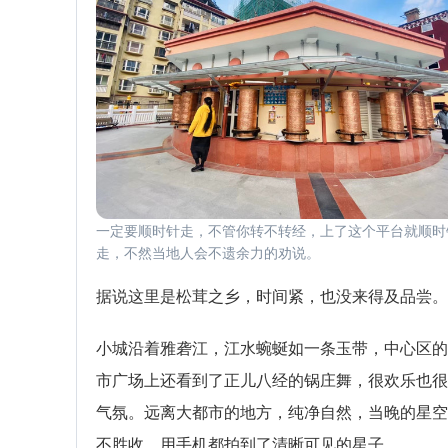
一定要顺时针走，不管你转不转经，上了这个平台就顺时
走，不然当地人会不遗余力的劝说。
据说这里是松茸之乡，时间紧，也没来得及品尝。
小城沿着雅砻江，江水蜿蜒如一条玉带，中心区的
市广场上还看到了正儿八经的锅庄舞，很欢乐也很
气氛。远离大都市的地方，纯净自然，当晚的星空
不胜收，用手机都拍到了清晰可见的星子。