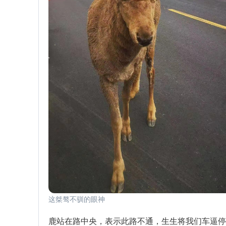
这桀骜不驯的眼神
鹿站在路中央，表示此路不通，生生将我们车逼停