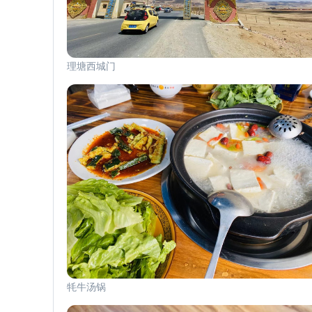
理塘西城门
牦牛汤锅