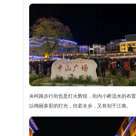
央柯路步行街也是灯火辉煌，街内小桥流水的布置
以绚丽多彩的灯光，仿若水乡，又有别于江南。