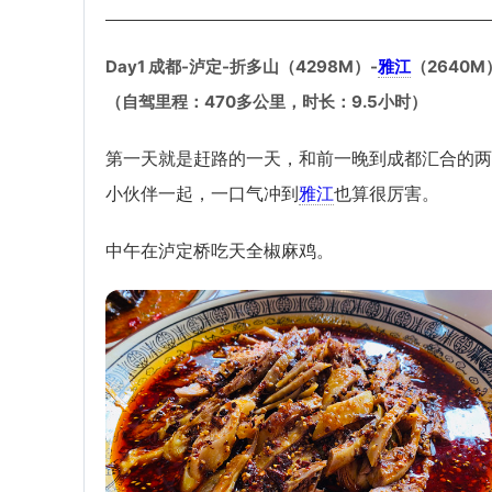
Day1 成都-泸定-折多山（4298M）-
雅江
（2640M
（自驾里程：470多公里，时长：9.5小时）
第一天就是赶路的一天，和前一晚到成都汇合的两
小伙伴一起，一口气冲到
雅江
也算很厉害。
中午在泸定桥吃天全椒麻鸡。