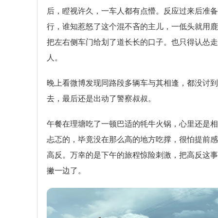
后，瞪视许久，一车人都有点懵。反应过来后准备
行，谁知惹怒了这个混不吝的主儿，一低头就用鹿
把左右侧车门给划了道长长的口子。也只得认怂走
人。
晚上看微博发现同路段多辆车与其相逢，都没讨到
去，最后还是出动了警察叔叔。
午餐在理塘吃了一顿巴适的牦牛火锅，心里还是相
忐忑的，毕竟没在那么高的地方吃撑，很怕提前感
高反。万幸的是下午的旅程惊险刺激，把高反这事
撇一边了。