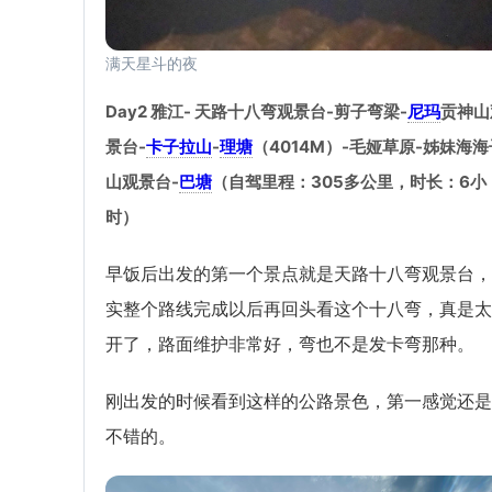
满天星斗的夜
Day2 雅江- 天路十八弯观景台-剪子弯梁-
尼玛
贡神山
景台-
卡子拉山
-
理塘
（4014M）-毛娅草原-姊妹海海
山观景台-
巴塘
（自驾里程：305多公里，时长：6小
时）
早饭后出发的第一个景点就是天路十八弯观景台，
实整个路线完成以后再回头看这个十八弯，真是太
开了，路面维护非常好，弯也不是发卡弯那种。
刚出发的时候看到这样的公路景色，第一感觉还是
不错的。