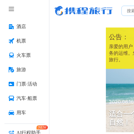
酒店
公告：
机票
亲爱的用户：
务的运维。
火车票
旅行。
旅游
门票·活动
汽车·船票
2020.06.16
适合一
用车
自然！
NEW
AI行程助手