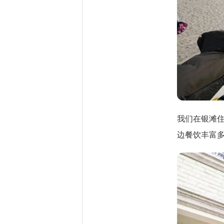
我们在银滩
边餐饮丰富