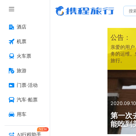
酒店
公告：
机票
亲爱的用户：
务的运维。
火车票
旅行。
旅游
门票·活动
汽车·船票
2020.09.10
第一次
用车
能吃到
NEW
AI行程助手