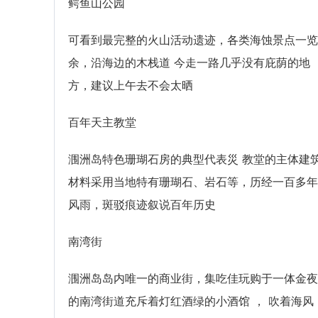
鳄鱼山公园
可看到最完整的火山活动遗迹，各类海蚀景点一览
余，沿海边的木栈道 今走一路几乎没有庇荫的地
方，建议上午去不会太晒
百年天主教堂
涠洲岛特色珊瑚石房的典型代表災 教堂的主体建
材料采用当地特有珊瑚石、岩石等，历经一百多年
风雨，斑驳痕迹叙说百年历史
南湾街
涠洲岛岛内唯一的商业街，集吃佳玩购于一体金夜
的南湾街道充斥着灯红酒绿的小酒馆 ， 吹着海风