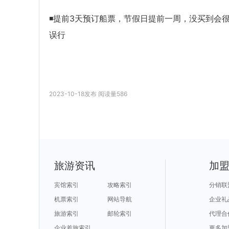
◾提前3天预订船票，节假日提前一周，没买到会
误行
2023-10-18
发布
阅读量
586
旅游资讯
加
宾馆索引
攻略索引
分销联
机票索引
网站导航
企业礼
旅游索引
邮轮索引
代理合
企业差旅索引
更多加