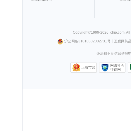
Copyright©
1999-
2026
,
ctrip.com
. Al
沪公网备31010502002731号
丨
互联网药
违法和不良信息举报电话0
网络社会
上海市监
征信网