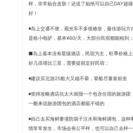
样，非常贴合皮肤！还送了贴纸可以自己DAY超级
好！
◾岛上交通不便，观光车不多很难坐，最佳游玩方
是租小电驴，基本¥60/天，大部分民宿都能租到
■岛上基本没有星级酒店，民宿为主，旺季价格上
好几倍堪比三亚，需要提前定好民宿；
◾建议买北游25船大又稳不晕，晕船尽量靠前坐
◾觉得攻略酒店坑太大就报一个包含住宿的旅游团
一般来说旅游团包的酒店都挺不错的
◾自己去买海鲜要谨防袋子注水和海鲜调包，这种
情常常发生，市场会有公平秤，也可以自己去秤一