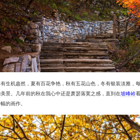
春有生机盎然，夏有百花争艳，秋有五花山色，冬有银装淡雅，
的美景。几年前的秋在我心中还是萧瑟落寞之感，直到在
坡峰岭
一幅的画作。