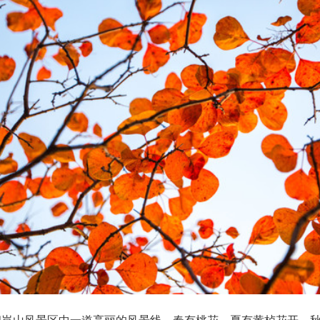
幽岚山风景区中一道亮丽的风景线，春有桃花，夏有黄栌花开，秋