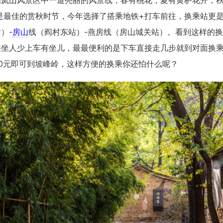
旬是最佳的赏秋时节，今年选择了搭乘地铁+打车前往，换乘站更是
）-
房山
线（阎村东站）-燕房线（房山城关站）。看到这样的
乘坐人少上车有坐儿，最最便利的是下车直接走几步就到对面换
0元即可到坡峰岭，这样方便的换乘你还怕什么呢？