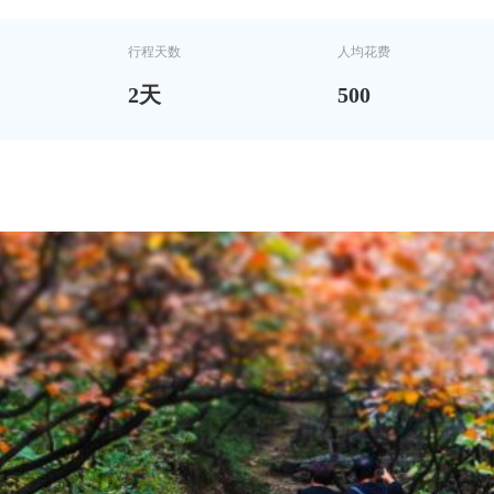
行程天数
人均花费
2
天
500