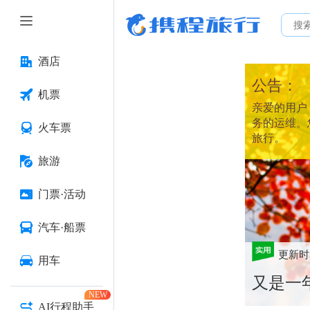
酒店
公告：
机票
亲爱的用户：
务的运维。
火车票
旅行。
旅游
门票·活动
汽车·船票
更新时
用车
又是一
NEW
AI行程助手