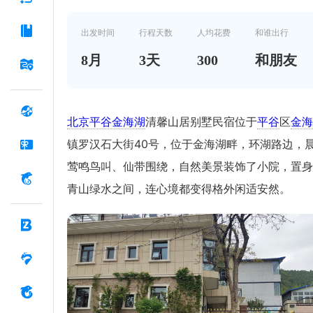
出发时间
行程天数
人均花费
和谁出行
8
月
3
天
300
和朋友
北京平谷金海湖
清馨山居别墅民宿位于
平谷
区
金海
镇罗汉石大街40号，位于金海湖畔，环湖路边，
莺鸣鸟叫、仙带围绕，自然美景装饰了小院，置身
青山绿水之间，连心境都变得格外闲适安然。