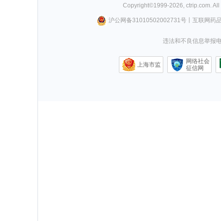
Copyright©
1999-
2026
,
ctrip.com
. Al
沪公网备31010502002731号
丨
互联网药
违法和不良信息举报电话0
网络社会
上海市监
征信网