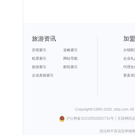
旅游资讯
加
宾馆索引
攻略索引
分销联
机票索引
网站导航
企业礼
旅游索引
邮轮索引
代理合
企业差旅索引
更多加
Copyright©
1999-
2026
,
ctrip.com
. Al
沪公网备31010502002731号
丨
互联网药
违法和不良信息举报电话0