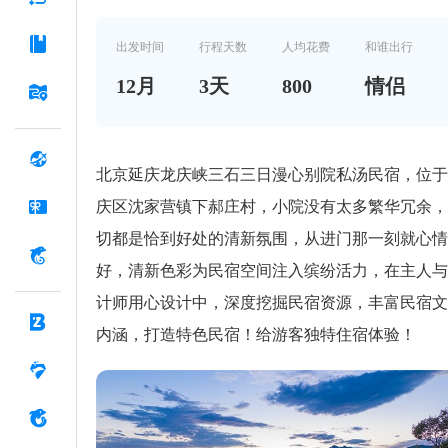
窗，浪漫至极！
出发时间
行程天数
人均花费
和谁出行
12
月
3
天
800
情侣
北京延庆龙庆峡三石三日漫心别院私汤民宿，位于
庆区沈家营镇下郝庄村，小院没有太多繁华冗余，
切都是恰到好处的清新氛围，从进门那一刻就心情
好，清新色彩为民宿空间注入缤纷活力，在主人与
计师用心设计中，深度挖掘民宿资源，丰富民宿文
内涵，打造特色民宿！给游客独特住宿体验！