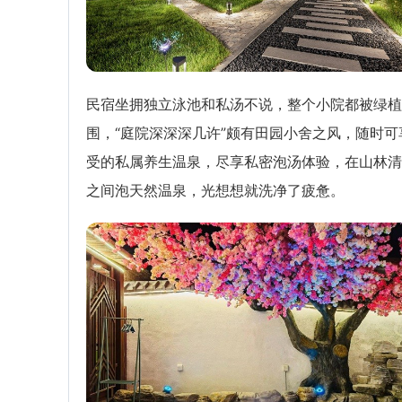
民宿坐拥独立泳池和私汤不说，整个小院都被绿植
围，“庭院深深深几许”颇有田园小舍之风，随时可
受的私属养生温泉，尽享私密泡汤体验，在山林清
之间泡天然温泉，光想想就洗净了疲惫。