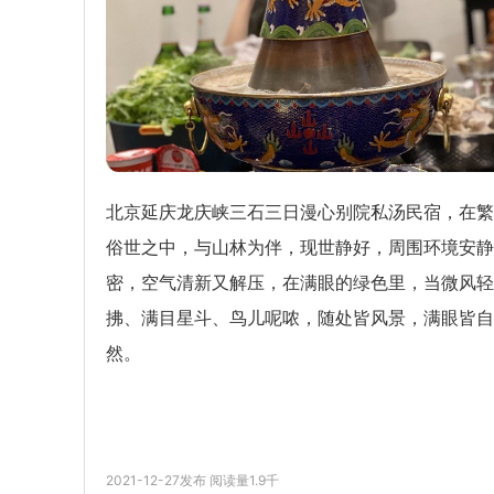
北京延庆龙庆峡三石三日漫心别院私汤民宿，在繁
俗世之中，与山林为伴，现世静好，周围环境安静
密，空气清新又解压，在满眼的绿色里，当微风轻
拂、满目星斗、鸟儿呢哝，随处皆风景，满眼皆自
然。
2021-12-27
发布
阅读量
1.9千