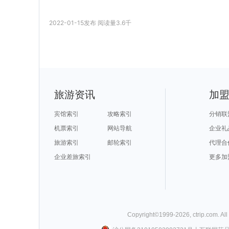
2022-01-15
发布
阅读量
3.6千
旅游资讯
加
宾馆索引
攻略索引
分销联
机票索引
网站导航
企业礼
旅游索引
邮轮索引
代理合
企业差旅索引
更多加
Copyright©
1999-
2026
,
ctrip.com
. Al