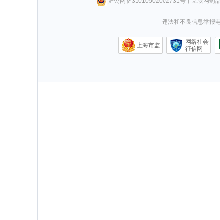
沪公网备31010502002731号
丨
互联网药
违法和不良信息举报电话0
网络社会
上海市监
征信网