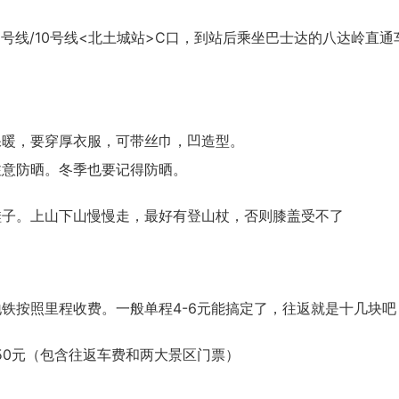
8号线/10号线<北土城站>C口，到站后乘坐巴士达的八达岭直通
保暖，要穿厚衣服，可带丝巾，凹造型。
注意防晒。冬季也要记得防晒。
鞋子。上山下山慢慢走，最好有登山杖，否则膝盖受不了
铁按照里程收费。一般单程4-6元能搞定了，往返就是十几块吧
50元（包含往返车费和两大景区门票）