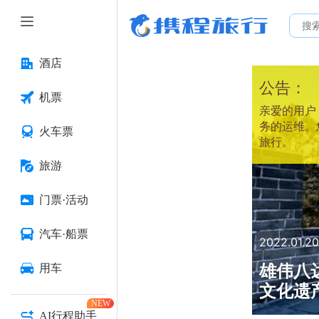
酒店
公告：
机票
亲爱的用户：
务的运维。
火车票
旅行。
旅游
门票·活动
汽车·船票
2022.01.20
雄伟八
用车
文化遗
NEW
AI行程助手