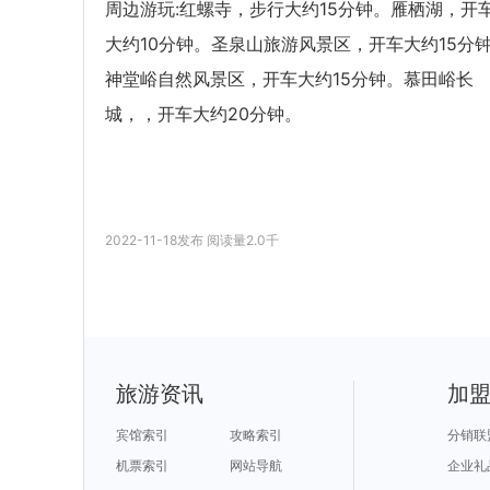
周边游玩:红螺寺，步行大约15分钟。雁栖湖，开
大约10分钟。圣泉山旅游风景区，开车大约15分
神堂峪自然风景区，开车大约15分钟。慕田峪长
城，，开车大约20分钟。
2022-11-18
发布
阅读量
2.0千
旅游资讯
加
宾馆索引
攻略索引
分销联
机票索引
网站导航
企业礼