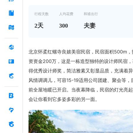
房，充满异域风情
行程天数
人均花费
和谁出行
2
天
300
夫妻
北京怀柔红螺寺良嬉美宿民宿，民宿面积500m，
资资金200万，这是一栋造型独特的设计师民宿，
得优秀设计师奖，简洁雅素又彰显品质，充满着异
风情调调儿，可容15-19适用公司团建、聚会等，
前全屋地暖已开启。当夜幕降临，民宿的灯光亮起
会让你看到它多姿多彩的另一面。