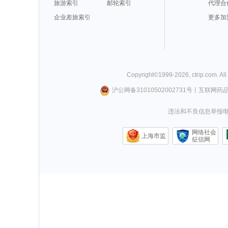
旅游索引
邮轮索引
代理合
企业差旅索引
更多加
Copyright©
1999-
2026
,
ctrip.com
. Al
沪公网备31010502002731号
丨
互联网药
违法和不良信息举报电话0
网络社会
上海市监
征信网