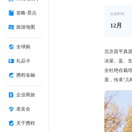
攻略·景点
出发时间
12
月
旅游地图
全球购
北京昌平真源
冰菜、蓝、生
礼品卡
全杜绝在栽
携程金融
衷，传承“儿
企业商旅
老友会
关于携程