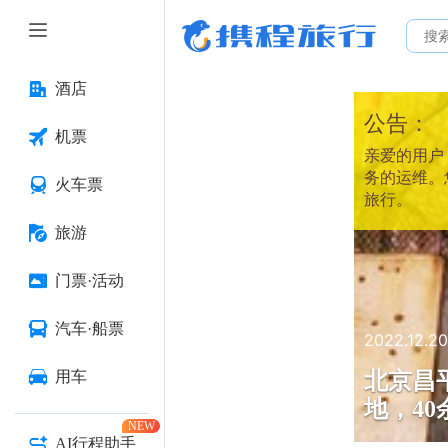
酒店
公告：
机票
亲爱的用户：
务的运维。
火车票
旅行。
旅游
门票·活动
汽车·船票
2022.12.20
北京昌
用车
地，4
NEW
AI行程助手