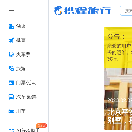
酒店
公告：
机票
亲爱的用户：
务的运维。
火车票
旅行。
旅游
门票·活动
汽车·船票
2023.02.0
北京平
用车
别墅，
NEW
AI行程助手