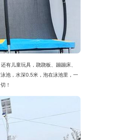
。还有儿童玩具，跷跷板、蹦蹦床、
泳池，水深0.5米，泡在泳池里，一
一切！