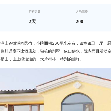
行程天数
人均花费
2
天
200
湖山谷微澜间民宿，小院面积260平米左右，四室四卫一厅一厨
居住舒适度不比酒店差，独栋的别墅，依山傍水，院内而且活动
都是山，山上绿油油的一大片树林，特别的幽静。