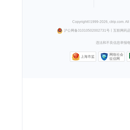
Copyright©
1999-
2026
,
ctrip.com
. Al
沪公网备31010502002731号
丨
互联网药
违法和不良信息举报电话0
网络社会
上海市监
征信网