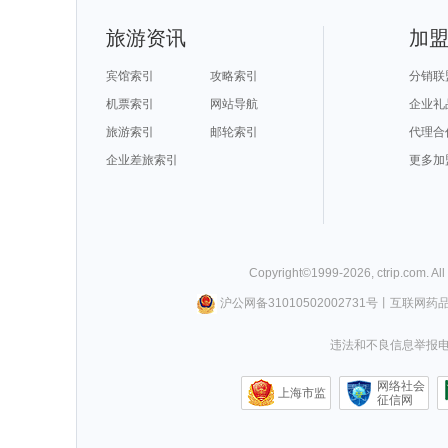
旅游资讯
加
宾馆索引
攻略索引
分销联
机票索引
网站导航
企业礼
旅游索引
邮轮索引
代理合
企业差旅索引
更多加
Copyright©
1999-
2026
,
ctrip.com
. Al
沪公网备31010502002731号
丨
互联网药
违法和不良信息举报电话0
网络社会
上海市监
征信网