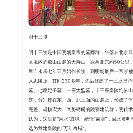
明十三陵
明十三陵是中国明朝皇帝的墓葬群，坐落在北京昌
区境内的燕山山麓的天寿山，距离北京约50公里
里自永乐七年五月始作长陵，到明朝最后一帝崇祯
入思陵止，其间230多年，先后修建了十三座皇帝
墓、七座妃子墓、一座太监墓，十三座皇陵均依山
筑，分别建在东、西、北三面的山麓上，形成了体
完整、规模宏大、气势磅礴的陵寝建筑群，明代术
认为，这里是“风水”胜境，绝佳“吉壤”，因此被明
选为营建皇陵的“万年寿域”。