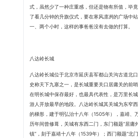
式，虽然少了一种庄重感，但还是物有所值，毕竟
了看几分钟的升旗仪式，要在寒风凛冽的广场中站
一、两个小时，这样的事爸爸没有去做的打算。
八达岭长城
八达岭长城位于北京市延庆县军都山关沟古道北口
史称天下九塞之一，是长城重要关口居庸关的前哨
在明长城中保存最好，也最具代表性，是万里长城
游人开放最早的地段。八达岭长城其关城为东窄西
的梯形，建于明弘治十八年（1505年），嘉靖、
历年间曾修葺，关城有东西二门，东门额题“居庸
镇”，刻于嘉靖十八年（1539年）；西门额题“北