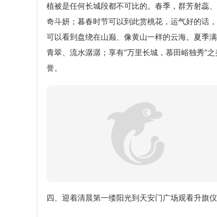
植被是任何长城段都不可比的。春季，群芳射蕊、
奇斗妍；暮春时节可以到此赏桃花，运气好的话，
可以看到盘绕在山巅、像黄山一样的云海。夏季满
青翠、流水潺潺；享有“万里长城，慕田峪独秀”之
誉。
四、迎着清晨第一缕阳光到天安门广场观看升旗仪