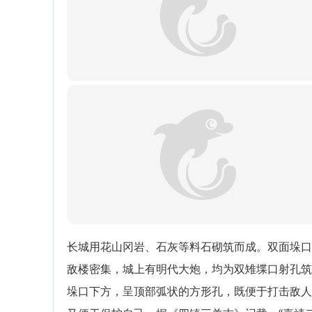
长城用花山冈岩、石灰等料石砌筑而成。双面垛口
敌楼密集，城上有明代大炮，均为双雉堞口射孔筑
垛口下方，呈顶部弧状的方形孔，既便于打击敌人