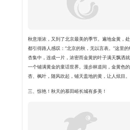
秋意渐浓，又到了北京最美的季节。遍地金黄，处
都引得路人感叹：“北京的秋，无以言表。”这里的
杏集中，连成一片，浓密而金黄的叶子满天飘洒就
一个铺满黄金的童话世界。漫步林道间，金黄色的
杏、枫叶，随风吹起，铺天盖地的黄，让人炫目。
三、惊艳！秋天的慕田峪长城有多美！