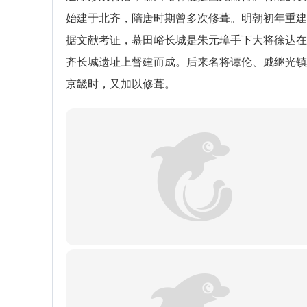
始建于北齐，隋唐时期曾多次修葺。明朝初年重建
据文献考证，慕田峪长城是朱元璋手下大将徐达在
齐长城遗址上督建而成。后来名将谭伦、戚继光镇
京畿时，又加以修葺。