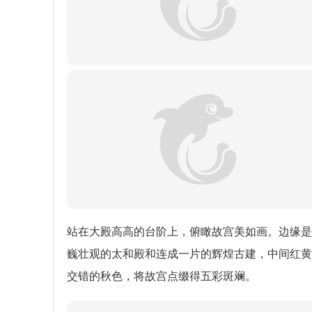
站在大殿高高的台阶上，俯瞰故宫美如画。边缘是
巍壮观的太和殿和连成一片的辉煌古建，中间红黄
交错的秋色，将故宫点缀得五彩斑斓。