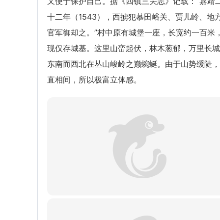
又便于保护自己。据《四镇三关志》记载：“嘉靖
十二年（1543），西掳犯慕田峪关、贾儿岭、地
官军御却之。”村中原有城堡一座，长宽约一百米
现仅存城基。这里山峦起伏，林木葱郁，万里长城
东南而西北在丛山峻岭之巅蜿蜒。由于山势缓陡，
直相间，所以极富立体感。