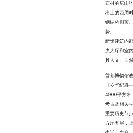
石材的房山
出土的西周
钢结构棚顶
势。
新馆建筑内
央大厅和室
具人文、自
首都博物馆
《岁华纪胜—
4900平方
考古及相关学
重要历史节
方厅五层，上
生活、生命