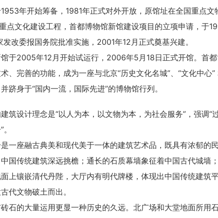
1953年开始筹备，1981年正式对外开放，原馆址在全国重点
间重点文化建设工程，首都博物馆新馆建设项目的立项申请，于1
国家发改委报国务院批准实施，2001年12月正式奠基兴建。
馆于2005年12月开始试运行，2006年5月18日正式开馆。
术、完善的功能，成为一座与北京“历史文化名城”、“文化中心”
并跻身于“国内一流，国际先进”的博物馆行列。
建筑设计理念是“以人为本，以文物为本，为社会服务”，强调“
”。
身是一座融古典美和现代美于一体的建筑艺术品，既具有浓郁的
了中国传统建筑深远挑檐；通长的石质幕墙象征着中国古代城墙
地面上镶嵌清代丹陛，大厅内有明代牌楼，体现出中国传统建筑
意古代文物破土而出。
与砖石的大量运用更显一种历史的久远。北广场和大堂地面所用