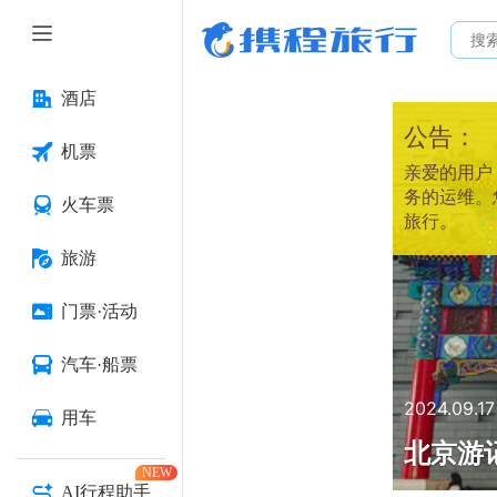
酒店
公告：
机票
亲爱的用户：
务的运维。
火车票
旅行。
旅游
门票·活动
汽车·船票
2024.09.17
用车
北京游
NEW
AI行程助手