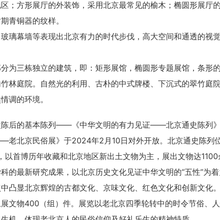
地区；方形展厅的外装饰，采用北京最常见的榆木；椭圆形展厅
时期青铜器的纹样。
、玻璃幕墙等表现出北京有力的时代步伐，高大空间和通透的视
部分为三栋独立的建筑，即：矩形展馆，椭圆形专题展馆，条形
内竹林庭院。自然光的利用、古朴的中式牌楼、下沉式的翠竹庭
然情调的环境。
改陈后的基本陈列——《中华文明的有力见证——北京通史陈列
—老北京民俗展》于2024年2月10日对外开放。北京通史陈
米，以首博历年收藏和北京地区新出土文物为主，展出文物达110
科的最新研究成果，以北京历史文化见证中华文明的“五性”为
点中凸显北京辉煌的古都文化、京味文化、红色文化和创新文化
展文物400（组）件。展览以老北京四季轮转中的时令节俗、
、生机，体现老北京人的民俗信仰及好礼乐生的精神特质。