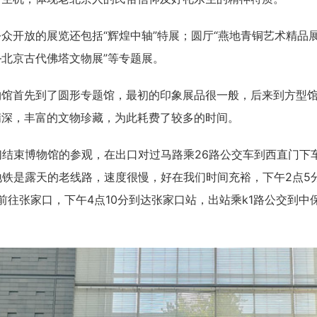
众开放的展览还包括“辉煌中轴”特展；圆厅“燕地青铜艺术精品展”
北京古代佛塔文物展”等专题展。
物馆首先到了圆形专题馆，最初的印象展品很一般，后来到方型
精深，丰富的文物珍藏，为此耗费了较多的时间。
们结束博物馆的参观，在出口对过马路乘26路公交车到西直门下
地铁是露天的老线路，速度很慢，好在我们时间充裕，下午2点5
动车前往张家口，下午4点10分到达张家口站，出站乘k1路公交到