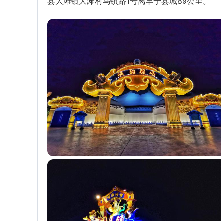
县大滩镇大滩村马镇路1号离丰宁县城89公里。