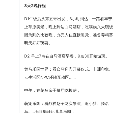
3天2晚行程
D1午饭后从东五环出发，3小时到达，一路看丰宁
上草原美景，晚上到达白马酒店，吃满族八大碗饭
因为到的比较晚，办完入住直接睡觉，准备养精蓄
明天好好玩耍。
D2 早上7点在白马酒店早餐，9点30开始游玩。
舞马乐园世界：看众马迎宾开幕仪式、非洲印象、
云生活区NPC环绕互动区……
中午，在萌马亲子餐厅吃披萨，
萌宠乐园：看战神赵子龙实景演、追小猪、骑名
马……无限循环玩儿童乐园，