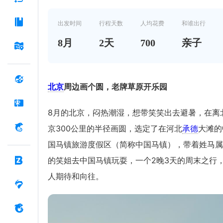
出发时间
行程天数
人均花费
和谁出行
8
月
2
天
700
亲子
北京
周边画个圆，老牌草原开乐园
8月的北京，闷热潮湿，想带笑笑出去避暑，在离
京300公里的半径画圆，选定了在河北
承德
大滩的
国马镇旅游度假区（简称中国马镇），带着姓马属
的笑姐去中国马镇玩耍，一个2晚3天的周末之行
人期待和向往。