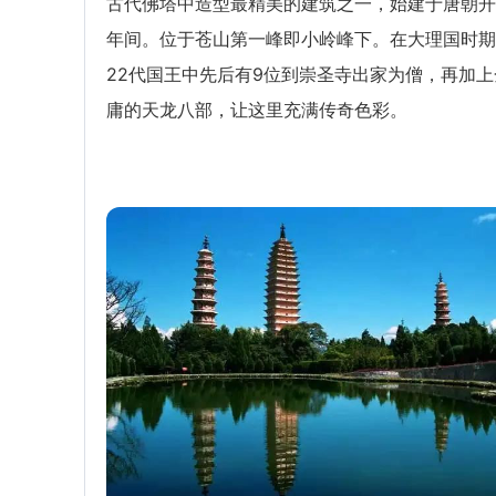
古代佛塔中造型最精美的建筑之一，始建于唐朝开
年间。位于苍山第一峰即小岭峰下。在大理国时期
22代国王中先后有9位到崇圣寺出家为僧，再加上
庸的天龙八部，让这里充满传奇色彩。