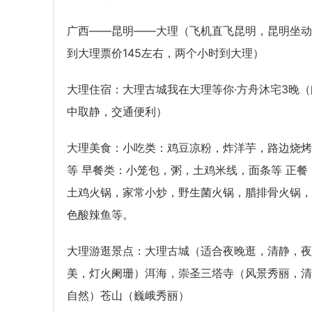
广西——昆明——大理（飞机直飞昆明，昆明坐动
到大理票价145左右，两个小时到大理）
大理住宿：大理古城我在大理等你·方舟沐宅3晚（
中取静，交通便利）
大理美食：小吃类：鸡豆凉粉，炸洋芋，路边烧烤
等 早餐类：小笼包，粥，土鸡米线，面条等 正餐
土鸡火锅，家常小炒，野生菌火锅，腊排骨火锅，
色酸辣鱼等。
大理游逛景点：大理古城（适合夜晚逛，清静，夜
美，灯火阑珊）洱海，崇圣三塔寺（风景秀丽，清
自然）苍山（巍峨秀丽）