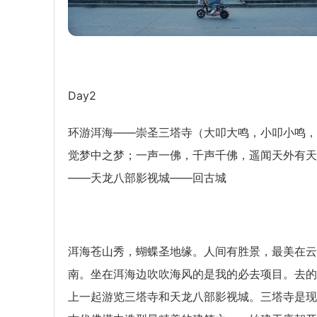
Day2
环游洱海——崇圣三塔寺（大叩大鸣，小叩小鸣，
觉梦中之梦；一声一佛，千声千佛，遥闻天外有天
——天龙八部影视城——回古城
洱海苍山秀，蝴蝶圣地缘。人间有胜景，最美在云
南。坐在洱海边吹吹海风的是我的必去项目。去的
上一起游览三塔寺和天龙八部影视城。三塔寺是现