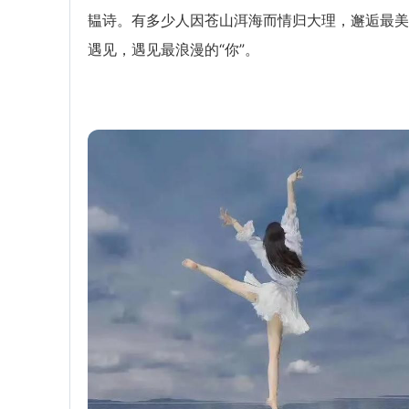
韫诗。有多少人因苍山洱海而情归大理，邂逅最美
遇见，遇见最浪漫的“你”。