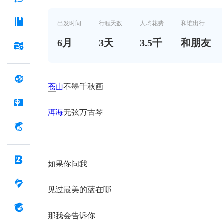
出发时间
行程天数
人均花费
和谁出行
6
月
3
天
3.5千
和朋友
苍山
不墨千秋画
洱海
无弦万古琴
如果你问我
见过最美的蓝在哪
那我会告诉你