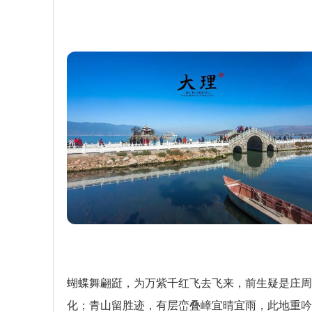
蝴蝶舞翩跹，为万紫千红飞去飞来，前生疑是庄周
化；青山留胜迹，有层峦叠嶂宜晴宜雨，此地重吟