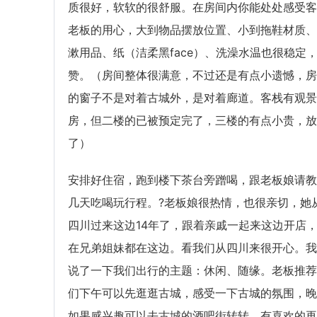
质很好，软软的很舒服。在房间内你能处处感受客
老板的用心，大到物品摆放位置、小到拖鞋材质、
漱用品、纸（洁柔黑face）、洗澡水温也很稳定
赞。（房间整体很满意，不过还是有点小遗憾，房
的窗子不是对着古城外，是对着廊道。客栈有观景
房，但二楼的已被预定完了，三楼的有点小贵，放
了）
安排好住宿，跑到楼下茶台旁蹭喝，跟老板娘请教
几天吃喝玩行程。?老板娘很热情，也很亲切，她
四川过来这边14年了，跟着亲戚一起来这边开店
在兄弟姐妹都在这边。看我们从四川来很开心。我
说了一下我们出行的主题：休闲、随缘。老板推荐
们下午可以先逛逛古城，感受一下古城的氛围，晚
如果感兴趣可以去古城的酒吧街转转，有喜欢的再