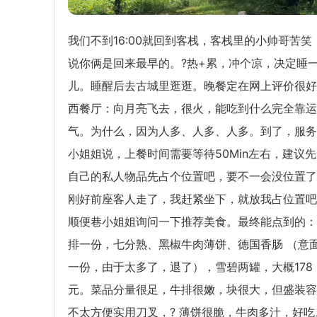
我们不到16:00就回到客栈，客栈里的小帅哥苦笑
说你俩是回来最早的。?热+累，冲个凉，决定睡
儿。睡醒后去古城里逛逛。晚餐定在网上评价很好
西餐厅：向月亮飞去，很火，能吃到什么完全靠运
气。为什么，因为人多、人多、人多。到了，服务
小姐姐说，上餐时间需要等待50Min左右，建议
自己的私人物品先占个位置吧，要不一会没位置了
刚好前座客人走了，我赶紧坐下，就放我占位置吧
顺便巷小姐姐询问一下推荐美食。最终能点到的：
排一份，七分熟、黑椒牛肉薄饼、德国香肠 （意
一份，由于太多了，退了），雪碧两罐，大概178
元。菜品分量很足，牛排很嫩，块很大，但盛装容
不太方便实用刀叉，? 薄饼很脆，牛肉多汁，好吃