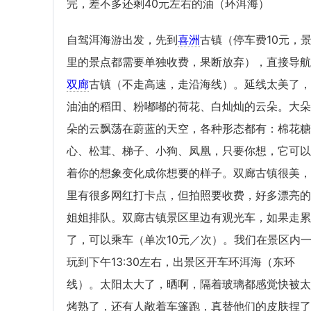
完，差不多还剩40元左右的油（环洱海）
自驾洱海游出发，先到
喜洲
古镇（停车费10元，
里的景点都需要单独收费，果断放弃），直接导航
双廊
古镇（不走高速，走沿海线）。延线太美了，
油油的稻田、粉嘟嘟的荷花、白灿灿的云朵。大朵
朵的云飘荡在蔚蓝的天空，各种形态都有：棉花糖
心、松茸、梯子、小狗、凤凰，只要你想，它可以
着你的想象变化成你想要的样子。双廊古镇很美，
里有很多网红打卡点，但拍照要收费，好多漂亮的
姐姐排队。双廊古镇景区里边有观光车，如果走累
了，可以乘车（单次10元／次）。我们在景区内
玩到下午13:30左右，出景区开车环洱海（东环
线）。太阳太大了，晒啊，隔着玻璃都感觉快被太
烤熟了，还有人敞着车篷跑，真替他们的皮肤捏了