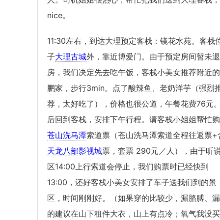
nice。
11:30左右，到达大理预定客栈：镜花水苑。客栈
子
大理古城
外，靠近博爱门。由于预定房间暂未退
房，我们决定先去吃午饭，客栈小美女推荐附近的
鹏家，步行3min。点了酸辣鱼、老奶洋芋（强烈
荐，太好吃了），价格也很公道，午餐花费76元
后回到客栈，安排下午行程。请客栈小姐姐帮忙购
苍山
洗马潭
索道票（苍山洗马潭索道全程往返票+
天龙八部影视城
票，套票 290元／人），由于听
区14:00上行索道会停止，我们购票时已经快到
13:00，还好客栈小美女安排了车子送我们到的景
区，时间刚刚好。（如果穿的比较少，漏胳膊、漏
的建议在山下租件大衣，山上有点冷；氧气我没买