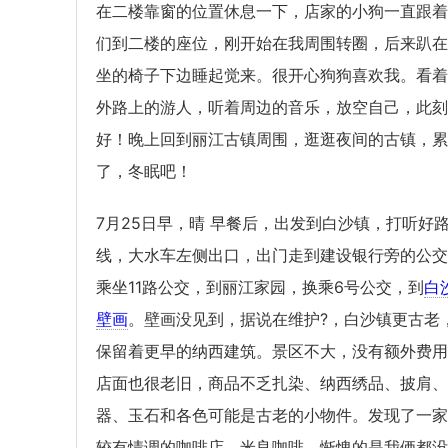
在二楼靠窗的位置休息一下，店家的小狗一直跟着
们到二楼的座位，刚开始在我周围转圈，后来趴在
坐的椅子下边睡起觉来。很开心狗狗喜欢我。看着
外路上的游人，听着周边的音乐，放空自己，此刻
好！晚上回到丽江古镇周围，逛逛夜间的古镇，累
了，冬眠吧！
7月25日早，晴 早餐后，出发到白沙镇，打听好
线，大水车左侧出口，出门走到建设银行旁的公交
乘坐11路公交，到丽江家园，换乘6号公交，到
白
壁画
。壁画没见到，据说在维护?，白沙镇更古老
保留着更早的纳西建筑。景区不大，没有额外费用
店面也很老旧，商品不乏扎染、纳西绣品、披肩、
器、玉石和各色可能是古老的小物件。发现了一家
较有情调的咖啡店，米良咖啡。惭愧的是我俩都没