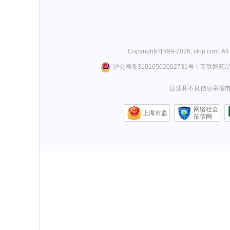
Copyright©
1999-
2026
,
ctrip.com
. Al
沪公网备31010502002731号
丨
互联网药
违法和不良信息举报电话0
网络社会
上海市监
征信网