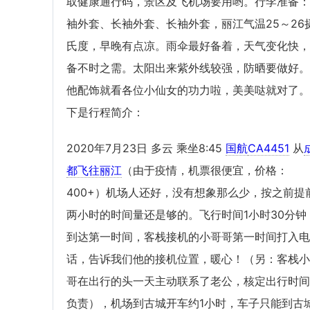
取健康通行码，景区及飞机场要用哟。行李准备：
袖外套、长袖外套、长袖外套，丽江气温25～26
氏度，早晚有点凉。雨伞最好备着，天气变化快，
备不时之需。太阳出来紫外线较强，防晒要做好。
他配饰就看各位小仙女的功力啦，美美哒就对了。
下是行程简介：
2020年7月23日 多云 乘坐8:45
国航
CA4451
从
都飞往丽江
（由于疫情，机票很便宜，价格：
400+）机场人还好，没有想象那么少，按之前提
两小时的时间量还是够的。飞行时间1小时30分钟
到达第一时间，客栈接机的小哥哥第一时间打入电
话，告诉我们他的接机位置，暖心！（另：客栈小
哥在出行的头一天主动联系了老公，核定出行时间
负责），机场到古城开车约1小时，车子只能到古