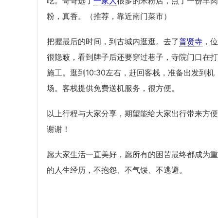
吃。哥哥选了
一家人
很多的米粉店，点了一份羊肉
粉，真香。（推荐，靠近南门菜市）
把握最后的时间，到古城内逛逛。去了
普贤寺
，位
很隐蔽，看到牌子后还要穿过巷子，寺院门口在打
施工。逛到10:30左右，赶回客栈，准备出发到机
场。客栈提供免费送机服务，很方便。
以上行程与大家分享，期望能给大家出行带来方便
谢谢！
愿大家生活一直美好，愿所有的困苦最终都成为重
的人生经历，不抱怨、不气馁、不逃避。