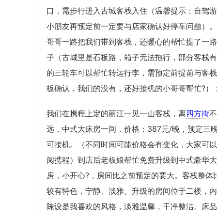
口，需步行进入古城客栈入住（温馨提示：自驾游
小朋友再预定前一定要与店家确认好停车问题）。
哥哥一路把我们带到客栈，还暖心的帮忙提了一路
子（古城里是石板路，箱子无法拖行，部分客栈有
的三轮车可以帮忙转运行李，需预定前提前与客栈
板确认，我们的没有，还好接机的小哥哥帮忙?）
我们在携程上定的丽江一见一山客栈，离
四方街
不
远，中式大床房一间，价格：387元/晚，预定三
可接机。（不同时间可能价格会有变化，大家可以
阅携程）到店后老板娘帮忙免费升级到中式豪华大
房，小开心?，房间比之前预定的要大。客栈整体
较有特色，宁静、淡雅。升级的房间位于二楼，内
陈设是我喜欢的风格，淡雅温馨，干净整洁。床品