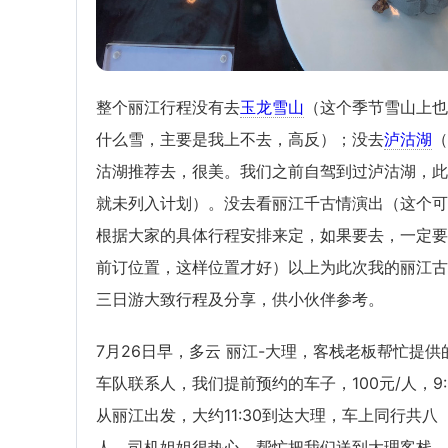
整个丽江行程没有去
玉龙雪山
（这个季节雪山上也
什么雪，主要是我上不去，高反）；没去
泸沽湖
（
沽湖推荐去，很美。我们之前自驾到过泸沽湖，此
就未列入计划）。没去看丽江千古情演出（这个可
根据大家的具体行程安排来定，如果要去，一定要
前订位置，这样位置才好）以上为此次我的丽江古
三日游大致行程及分享，供小伙伴参考。
7月26日早，多云 丽江-大理，客栈老板帮忙提供
车队联系人，我们提前预约的车子，100元/人，9:
从丽江出发，大约11:30到达大理，车上同行共八
人。司机姐姐很热心，帮忙把我们送到大理客栈，