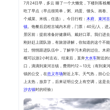
7月24日早，多云 睡了一个大懒觉，下楼到客栈
吃了早点（早点很简单，粥、鸡蛋、馒头、画卷、
个咸菜、米线，任选）。今日行程：
木府
、
束河古
镇
。饱餐后启程古城内木府，门票：40元/人，进
景区前：提前准备好健康码、戴好口罩。我们进去
刚好赶上团队游，有旅游讲解，你知道的这个不能
过。悄悄跟进队伍中，了解学习木府的过往。木府
概可以游2小时左右。结束后，直奔
大水车
附近的
口，滴滴到束河古镇，费用约12～13元（有到束
镇的公交，在
忠义市场
附近上车。天气热，担心公
上太热，放弃了，后来证明公交上有空调，这是去
沙古镇
时的经验）