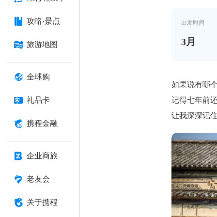
攻略·景点
出发时间
3
月
旅游地图
全球购
如果说有哪
记得七年前
礼品卡
让我深深记
携程金融
企业商旅
老友会
关于携程