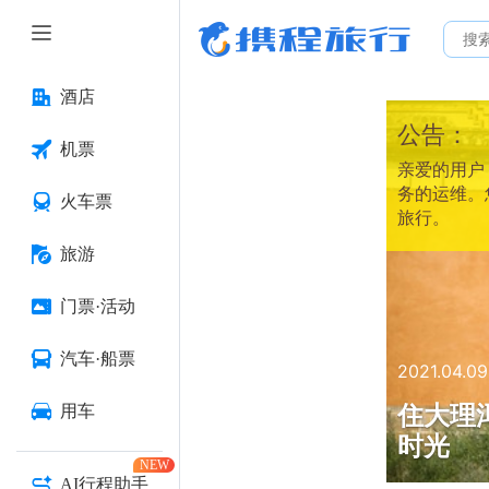
酒店
公告：
机票
亲爱的用户：
务的运维。
火车票
旅行。
旅游
门票·活动
汽车·船票
2021.04.09
住大理
用车
时光
NEW
AI行程助手