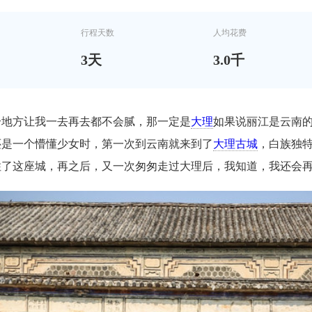
行程天数
人均花费
3
天
3.0千
个地方让我一去再去都不会腻，那一定是
大理
如果说丽江是云南
还是一个懵懂少女时，第一次到云南就来到了
大理古城
，白族独
住了这座城，再之后，又一次匆匆走过大理后，我知道，我还会