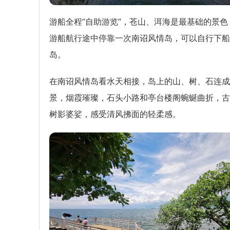
游船全程“自助游览”，苍山、洱海是最基础的景色
游船航行途中停靠一次南诏风情岛，可以自行下船
岛。
在南诏风情岛看水天相接，岛上的山、树、石连成
景，烟霞璀璨，石头小路和亭台楼阁蜿蜒曲折，古
树影婆娑，感受清风拂面的轻柔感。