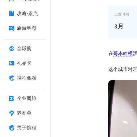
攻略·景点
出发时间
3
月
旅游地图
全球购
在
哥本哈根
礼品卡
这个城市对
携程金融
企业商旅
老友会
关于携程