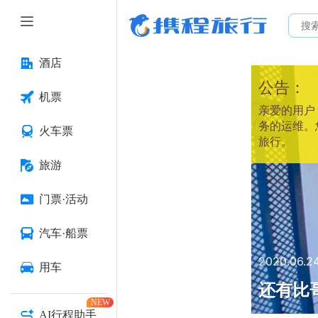
酒店
公告：
机票
亲爱的用户：
务的运维。
火车票
旅行。
旅游
门票·活动
汽车·船票
2020.06.2
用车
还有比
NEW
AI行程助手