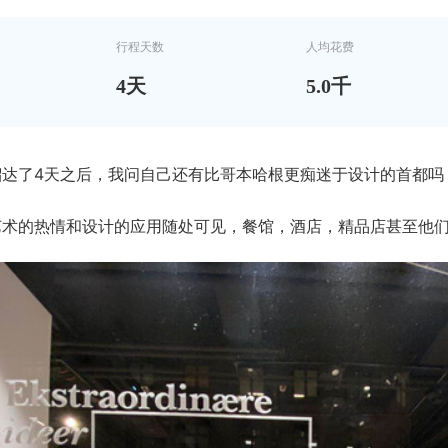
行程天数
人均花费
4
天
5.0千
溜达了4天之后，我问自己还有比哥本哈根更痴迷于设计的首都
艺术的热情和设计的应用随处可见，餐馆，酒店，精品店甚至他