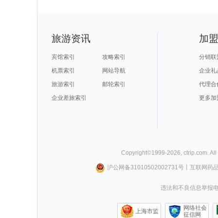
旅游资讯
加
宾馆索引
攻略索引
分销联
机票索引
网站导航
企业礼
旅游索引
邮轮索引
代理合
企业差旅索引
更多加
Copyright©
1999-
2026
,
ctrip.com
. Al
沪公网备31010502002731号
丨
互联网药
违法和不良信息举报电话0
网络社会
上海市监
征信网