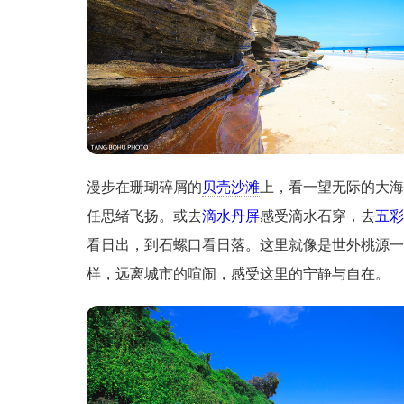
漫步在珊瑚碎屑的
贝壳沙滩
上，看一望无际的大海
任思绪飞扬。或去
滴水丹屏
感受滴水石穿，去
五彩
看日出，到石螺口看日落。这里就像是世外桃源一
样，远离城市的喧闹，感受这里的宁静与自在。