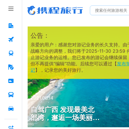
公告：
亲爱的用户：感谢您对游记业务的长久支持。由
战略方向的调整，我们将于2025-11-30 23:59 
止游记业务的运维。您已发布的游记会继续保留
但不再提供“编辑”功能。后续您可以通过【
发布
记
】，记录您的美好旅行。
2021.06.14
自驾广西 发现最美北
部湾，邂逅一场美丽的
日落