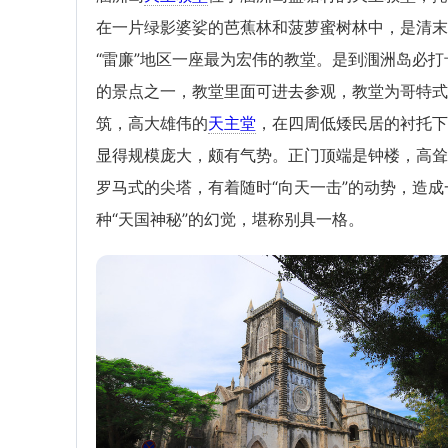
在一片绿影婆娑的芭蕉林和菠萝蜜树林中，是清末
“雷廉”地区一座最为宏伟的教堂。是到涠洲岛必打
的景点之一，教堂里面可进去参观，教堂为哥特式
筑，高大雄伟的
天主堂
，在四周低矮民居的衬托下
显得规模庞大，颇有气势。正门顶端是钟楼，高耸
罗马式的尖塔，有着随时“向天一击”的动势，造成
种“天国神秘”的幻觉，堪称别具一格。