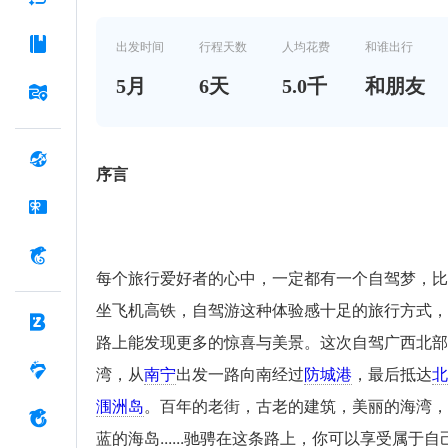
出发时间
行程天数
人均花费
和谁出行
5
月
6
天
5.0千
和朋友
序言
每个旅行爱好者的心中，一定都有一个自驾梦，比
坐飞机高铁，自驾游这种体验感十足的旅行方式，
路上能发现更多的惊喜与美景。这次自驾广西北部
湾，从
南宁
出发一路向南经过
防城港
，最后抵达
北
涠洲岛
。百年的老街，古老的建筑，美丽的海湾，
蓝的海岛......驰骋在这条路上，你可以享受属于自