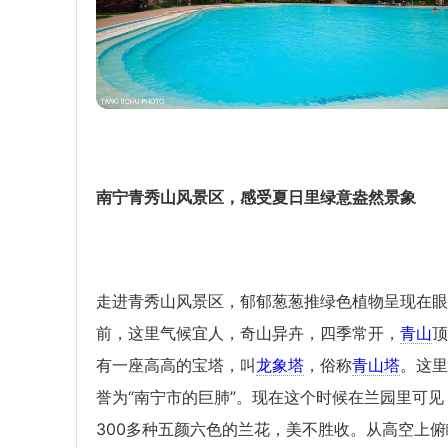
南宁青秀山风景区，感受夏日里绿意盎然景象
走进青秀山风景区，郁郁葱葱推绿色植物呈现在眼
前，这里气候宜人，奇山异卉，四季常开，
青山
顶
有一座高高的宝塔，叫
龙象塔
，俗称
青山塔
。这里
誉为“南宁市的巨肺”。现在这个时候在兰园里可见
300多种五颜六色的兰花，美不胜收。从高空上俯