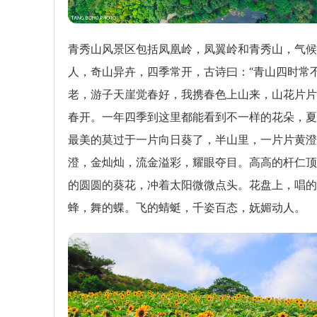
青秀山风景区包括凤凰岭，凤翼岭和青秀山，气候
人，奇山异卉，四季常开，古诗曰：“青山四时常
老，游子天崖觉春好，我携春色上山来，山花片片
春开。一年四季到这里都能看到不一样的花朵，夏
最美的莫过于一片向日葵了，半山里，一片片黄澄
澄，金灿灿，流金溢彩，耀眼夺目。高高的杆仁顶
的圆圆的葵花，冲着太阳微微点头。花盘上，唱的
蜂，舞的蝶。飞的蜻蜓，千姿百态，妩媚动人。