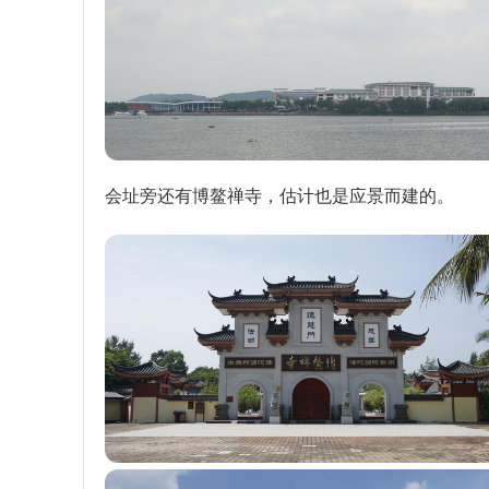
会址旁还有博鳌禅寺，估计也是应景而建的。