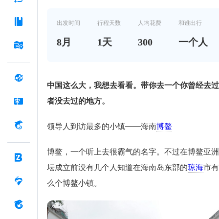
出发时间
行程天数
人均花费
和谁出行
8
月
1
天
300
一个人
中国这么大，我想去看看。带你去一个你曾经去过
者没去过的地方。
领导人到访最多的小镇——海南
博鳌
博鳌，一个听上去很霸气的名字。不过在博鳌亚洲
坛成立前没有几个人知道在海南岛东部的
琼海
市有
么个博鳌小镇。