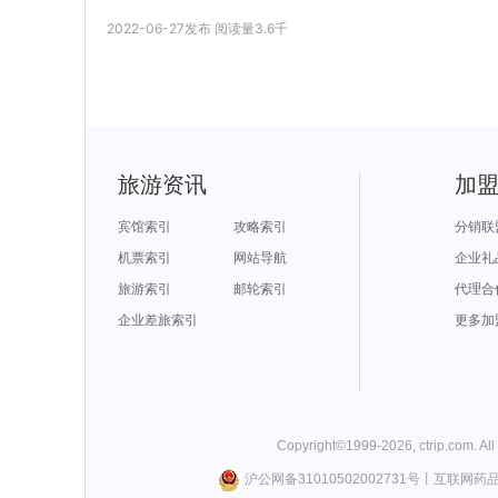
2022-06-27
发布
阅读量
3.6千
旅游资讯
加
宾馆索引
攻略索引
分销联
机票索引
网站导航
企业礼
旅游索引
邮轮索引
代理合
企业差旅索引
更多加
Copyright©
1999-
2026
,
ctrip.com
. Al
沪公网备31010502002731号
丨
互联网药