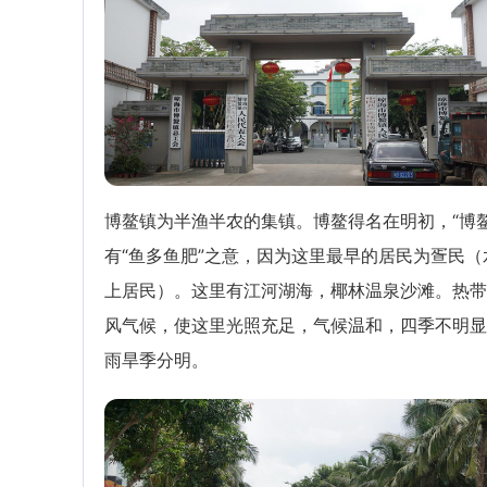
博鳌镇为半渔半农的集镇。博鳌得名在明初，“博鳌
有“鱼多鱼肥”之意，因为这里最早的居民为疍民（
上居民）。这里有江河湖海，椰林温泉沙滩。热带
风气候，使这里光照充足，气候温和，四季不明显
雨旱季分明。