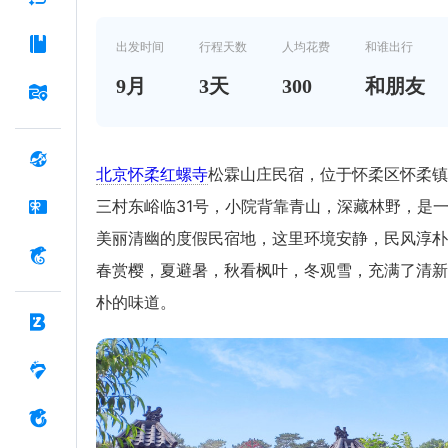
出发时间
行程天数
人均花费
和谁出行
9
月
3
天
300
和朋友
北京
怀柔
红螺寺
松霖山庄民宿，位于怀柔区怀柔镇
三村东峪临31号，小院背靠青山，深藏林野，是
美丽清幽的度假民宿地，这里环境安静，民风淳朴
春赏樱，夏避暑，秋看枫叶，冬观雪，充满了清新
朴的味道。