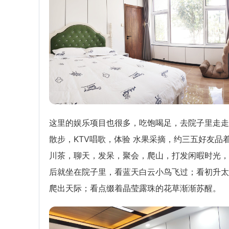
这里的娱乐项目也很多，吃饱喝足，去院子里走走
散步，KTV唱歌，体验 水果采摘，约三五好友品
川茶，聊天，发呆，聚会，爬山，打发闲暇时光，
后就坐在院子里，看蓝天白云小鸟飞过；看初升太
爬出天际；看点缀着晶莹露珠的花草渐渐苏醒。