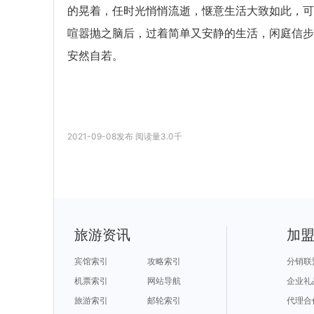
的晃着，任时光悄悄流逝，惬意生活大致如此，可
喧嚣抛之脑后，过着简单又安静的生活，闲庭信步
安然自若。
2021-09-08
发布
阅读量
3.0千
旅游资讯
加
宾馆索引
攻略索引
分销联
机票索引
网站导航
企业礼
旅游索引
邮轮索引
代理合