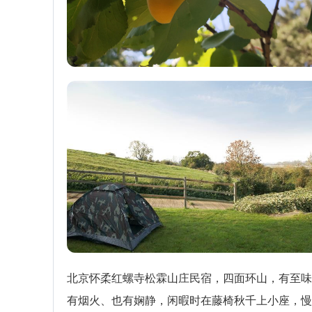
北京怀柔红螺寺松霖山庄民宿，四面环山，有至味
有烟火、也有娴静，闲暇时在藤椅秋千上小座，慢