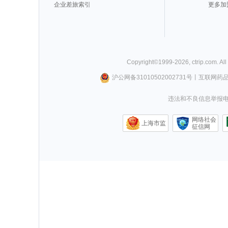
企业差旅索引
更多加
Copyright©
1999-
2026
,
ctrip.com
. Al
沪公网备31010502002731号
丨
互联网药
违法和不良信息举报电话0
网络社会
上海市监
征信网