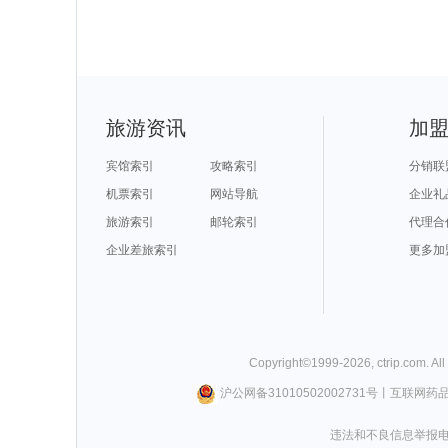
旅游资讯
加
宾馆索引
攻略索引
分销联
机票索引
网站导航
企业礼
旅游索引
邮轮索引
代理合
企业差旅索引
更多加
Copyright©
1999-
2026
,
ctrip.com
. Al
沪公网备31010502002731号
丨
互联网药
违法和不良信息举报电话0