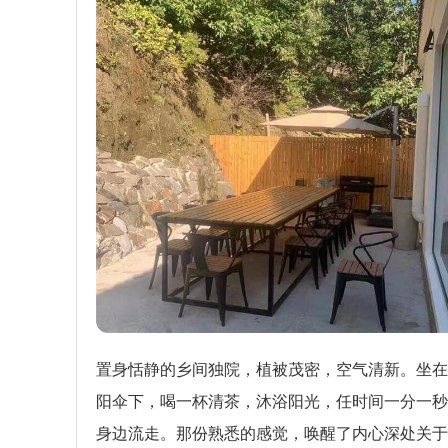
置身恬静的乡间独院，植被茂密，空气清新。坐在
阳伞下，喝一杯清茶，沐浴阳光，任时间一分一秒
身边流走。那份熟悉的感觉，唤醒了内心深处关于