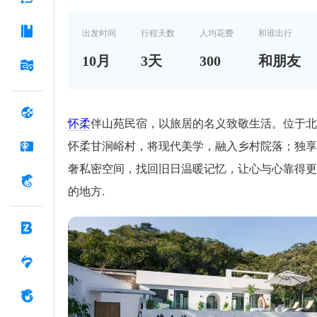
出发时间
行程天数
人均花费
和谁出行
10
月
3
天
300
和朋友
怀柔
伴山苑民宿，以旅居的名义致敬生活。位于北
怀柔甘涧峪村，将现代美学，融入乡村院落；独享
奢私密空间，找回旧日温暖记忆，让心与心靠得更
的地方.