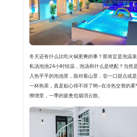
冬天还有什么比吃火锅更爽的事？那肯定是泡温泉
私汤泡池24小时恒温，泡汤和什么是绝配？当然
入热乎乎的泡池里，面对着山景，尝一口甜点或是
一杯热茶，真是贴心得不得了哟~在冷热交替的雾
缭绕里，一季的疲惫也烟消云散。