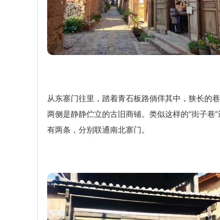
从东寨门往里，踏着青石板路倘佯其中，狭长的巷
两侧是静静伫立的古旧商铺。类似这样的“街子巷”
有两条，分别联通南北寨门。