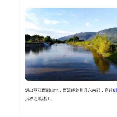
源出丽江西部山地，西流经剑川县东南部，穿过
剑
后称之黑潓江。