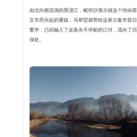
由北向南流淌的黑潓江，毗邻沙溪古镇这个经由茶
互市而兴起的重镇，马帮贸易带给这座古集市昔日
繁华，已经融入了这条永不停歇的江河，流向了历
深处。