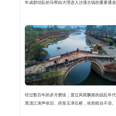
年成群结队的马帮由大理进入沙溪古镇的重要通道
经过数百年的岁月磨练，度过风雨飘摇的战乱年代
黑潓江涛声依旧，拱形玉津石桥，依然暗自不语。