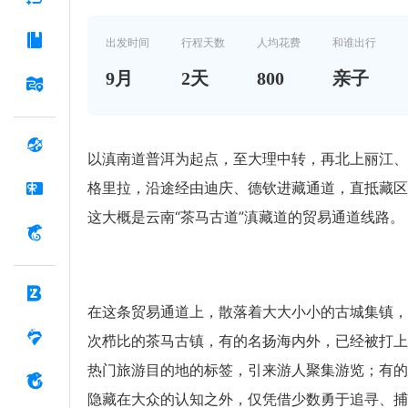
出发时间
行程天数
人均花费
和谁出行
9
月
2
天
800
亲子
以滇南道普洱为起点，至大理中转，再北上丽江、
格里拉，沿途经由迪庆、德钦进藏通道，直抵藏区
这大概是云南“茶马古道”滇藏道的贸易通道线路。
在这条贸易通道上，散落着大大小小的古城集镇，
次栉比的茶马古镇，有的名扬海内外，已经被打上
热门旅游目的地的标签，引来游人聚集游览；有的
隐藏在大众的认知之外，仅凭借少数勇于追寻、捕