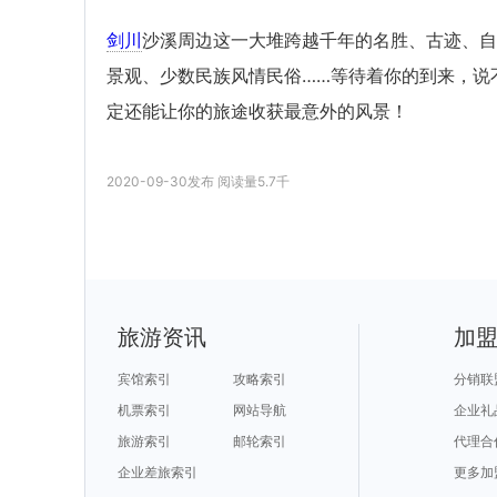
剑川
沙溪周边这一大堆跨越千年的名胜、古迹、自
景观、少数民族风情民俗……等待着你的到来，说
定还能让你的旅途收获最意外的风景！
2020-09-30
发布
阅读量
5.7千
旅游资讯
加
宾馆索引
攻略索引
分销联
机票索引
网站导航
企业礼
旅游索引
邮轮索引
代理合
企业差旅索引
更多加