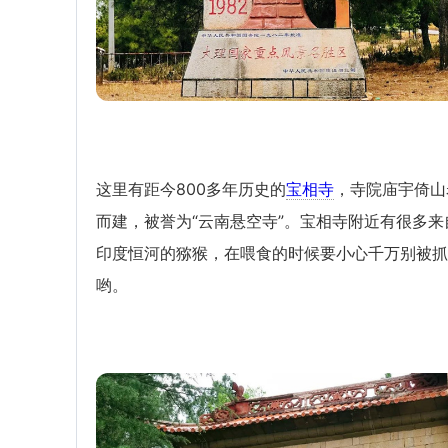
这里有距今800多年历史的
宝相寺
，寺院庙宇倚山
而建，被誉为“云南悬空寺”。宝相寺附近有很多来
印度恒河的猕猴，在喂食的时候要小心千万别被抓
哟。