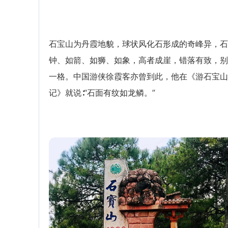
石宝山为丹霞地貌，球状风化石形成的奇峰异，石
钟、如箭、如狮、如象，高者成崖，错落有致，别
一格。中国游侠徐霞客亦曾到此，他在《游石宝山
记》就说∶“石面有纹如龙鳞。”