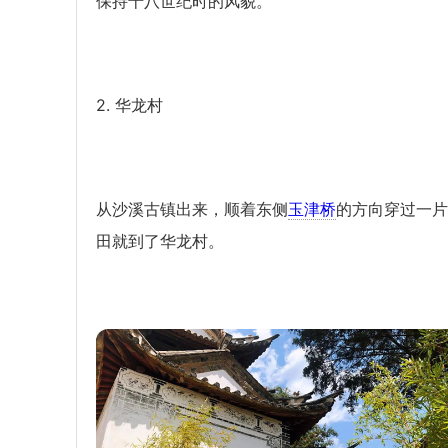
保持十八世纪时的风貌。
2. 华龙村
从沙溪古镇出来，顺着东侧
玉津桥
的方向穿过一片
田就到了华龙村。