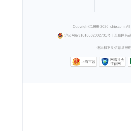
Copyright©
1999-
2026
,
ctrip.com
. Al
沪公网备31010502002731号
丨
互联网药
违法和不良信息举报电话0
网络社会
上海市监
征信网