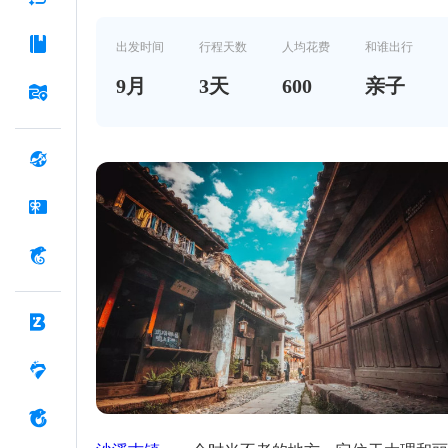
出发时间
行程天数
人均花费
和谁出行
9
月
3
天
600
亲子