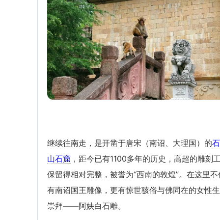
继续往南走，是开凿于唐宋（南诏、大理国）的
石
山石窟
，距今已有1100多年的历史，高超的雕刻
保留得相对完整，被誉为“西南的敦煌”。在这里不
有南诏国王雕像，更有惊世骇俗与佛同在的女性生
崇拜——阿姎白石雕。