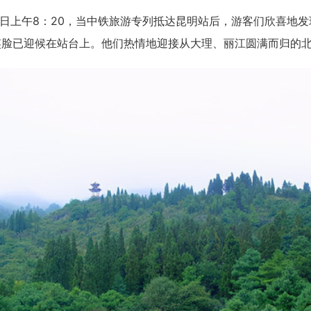
1月1日上午8：20，当中铁旅游专列抵达昆明站后，游客们欣喜
笑脸已迎候在站台上。他们热情地迎接从大理、丽江圆满而归的