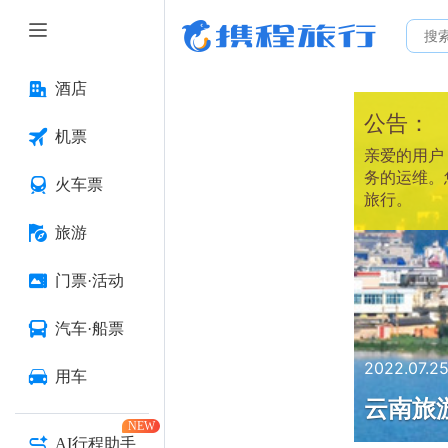
酒店
公告：
机票
亲爱的用户：
务的运维。
火车票
旅行。
旅游
门票·活动
汽车·船票
2022.07.2
用车
云南旅
NEW
AI行程助手