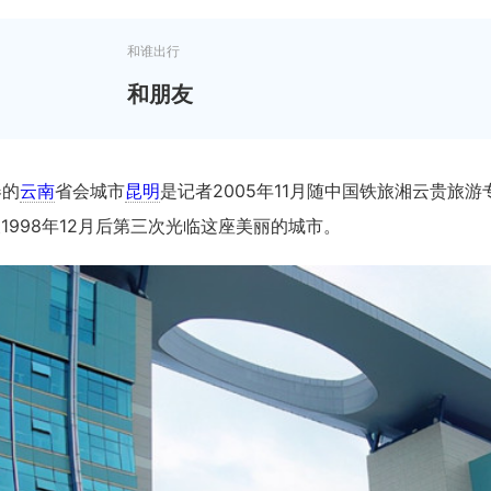
和谁出行
和朋友
春的
云南
省会城市
昆明
是记者2005年11月随中国铁旅湘云贵旅
月及1998年12月后第三次光临这座美丽的城市。