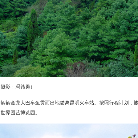
（摄影：冯赣勇）
一辆辆金龙大巴车鱼贯而出地驶离昆明火车站。按照行程计划，
明世界园艺博览园。