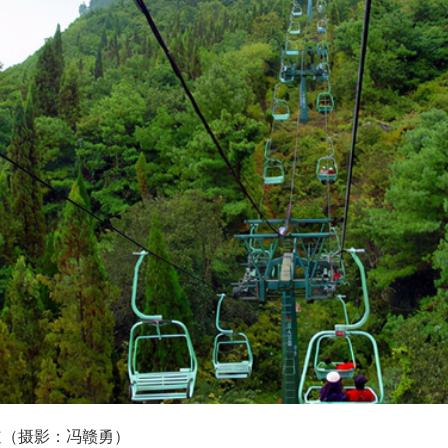
道（摄影：冯赣勇）