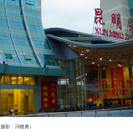
（摄影：冯赣勇）