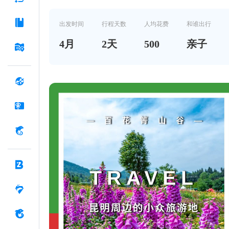
出发时间
行程天数
人均花费
和谁出行
4
月
2
天
500
亲子