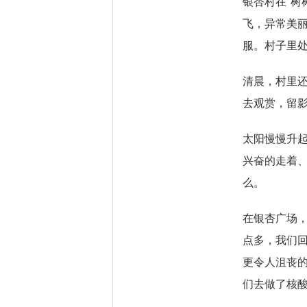
银杏村在“树
飞，异常美
服。村子里
清晨，村里
去观赏，留
太阳慢慢升
兴奋的走着
么。
在银杏广场
点多，我们
更令人沮丧
们去做了核