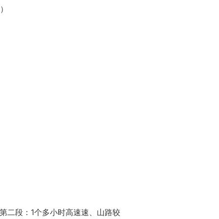
驾）
多；第二段：1个多小时高速速、山路较