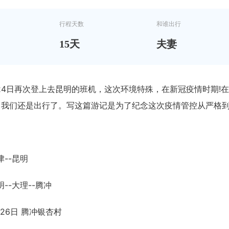
行程天数
和谁出行
15
天
夫妻
1月24日再次登上去昆明的班机，这次环境特殊，在新冠疫情时期
，我们还是出行了。写这篇游记是为了纪念这次疫情管控从严格
津--昆明
明--大理--腾冲
1月26日 腾冲银杏村