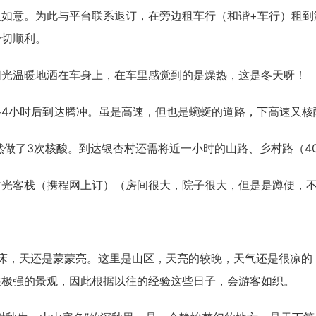
人如意。为此与平台联系退订，在旁边租车行（和谐+车行）租到
一切顺利。
阳光温暖地洒在车身上，在车里感觉到的是燥热，这是冬天呀！
路4小时后到达腾冲。虽是高速，但也是蜿蜒的道路，下高速又核
然做了3次核酸。到达银杏村还需将近一小时的山路、乡村路（4
时光客栈（携程网上订）（房间很大，院子很大，但是是蹲便，
起床，天还是蒙蒙亮。这里是山区，天亮的较晚，天气还是很凉的
性极强的景观，因此根据以往的经验这些日子，会游客如织。