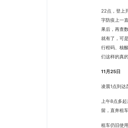
22点，登上
字防疫上一
果后，再查
就有了，可
行程码、核
们这样的真
11月25日
凌晨1点到
上午8点多
留，直奔租
租车仍旧使